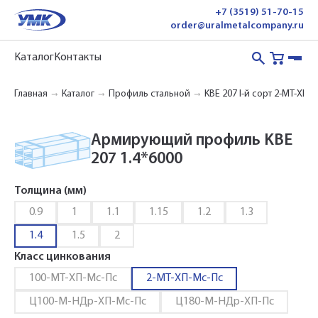
+7 (3519) 51-70-15
order@uralmetalcompany.ru
Каталог
Контакты
Главная
Каталог
Профиль стальной
KBE 207 I-й сорт 2-МТ-ХП-
Армирующий профиль KBE
207 1.4*6000
Толщина (мм)
0.9
1
1.1
1.15
1.2
1.3
1.4
1.5
2
Класс цинкования
100-МТ-ХП-Мс-Пс
2-МТ-ХП-Мс-Пс
Ц100-М-НДр-ХП-Мс-Пс
Ц180-М-НДр-ХП-Пс