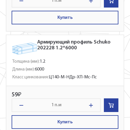
п.м
Купить
Армирующий профиль Schuko
202228 1.2*6000
Толщина (мм):
1.2
Длина (мм):
6000
Класс цинкования:
Ц140-М-НДр-ХП-Мс-Пс
59
₽
п.м
Купить