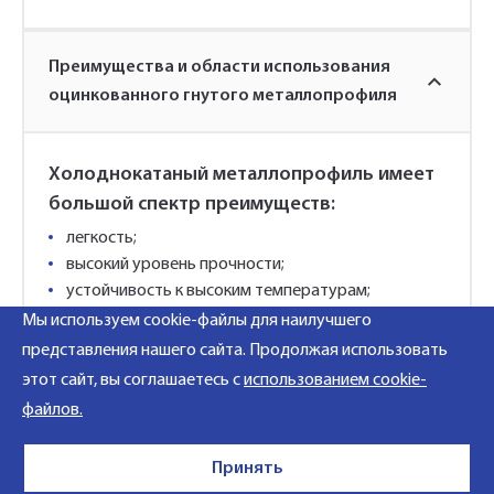
Преимущества и области использования
оцинкованного гнутого металлопрофиля
Холоднокатаный металлопрофиль имеет
большой спектр преимуществ:
легкость;
высокий уровень прочности;
устойчивость к высоким температурам;
прочность при контактах с разрушающими;
Мы используем cookie-файлы для наилучшего
атмосферными явлениями;
представления нашего сайта. Продолжая использовать
удобная транспортировка;
этот сайт, вы соглашаетесь с
использованием cookie-
соотношение цена+качество;
файлов.
простая установка;
безопасность.
Принять