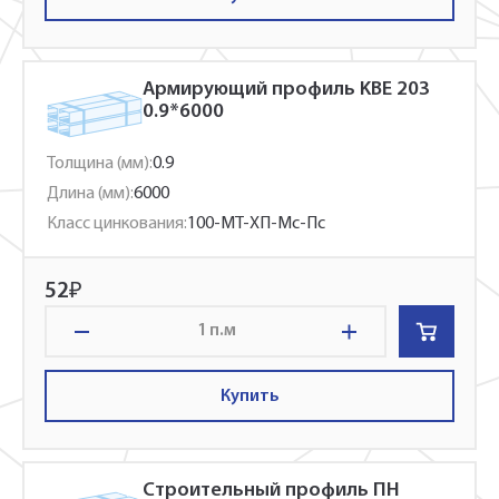
Армирующий профиль KBE 203
0.9*6000
Толщина (мм):
0.9
Длина (мм):
6000
Класс цинкования:
100-МТ-ХП-Мс-Пс
Укажите Ваш контактный телефон и имя
52
₽
для связи, и наш менеджер поможет
сформировать Ваш заказ и рассчитать его
п.м
стоимость прямо по телефону.
Купить
Имя*
Заполните форму обратной связи, и наши
Строительный профиль ПН