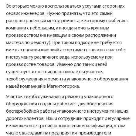
Во вторых: можно воспользоваться услугами сторонних
сервис инженеров. Нужно признать, что это самый
распространенный метод ремонта, к которому прибегают
компании с небольшим, а иногда и очень крупным
производством (не имеющим в своем распоряжении
мастера по ремонту). При таком подходе не требуется
иметь в наличии широкий ассортимент запасных частей к
инструменту различного вида, используемому при
Укажите Ваш контактный телефон и имя
производстве товаров. Именно для таких целей
для связи, и наш менеджер поможет
существует и постоянно развивается участок
сформировать Ваш заказ и рассчитать его
техобслуживания и ремонта упаковочного оборудования
нашей компанией в Магнитогорске.
стоимость прямо по телефону.
Участок техобслуживания и ремонта упаковочного
оборудования создан и работает для обеспечения
Имя*
бесперебойной работы упаковочного инструмента наших
дорогих клиентов. Наши сотрудники проходят регулярные
Заполните форму обратной связи, и наши
и комплексные тренинги повышения квалификации, в том
менеджеры перезвонят вам в ближайшее
числе с выездами на предприятия-производители
Телефон*