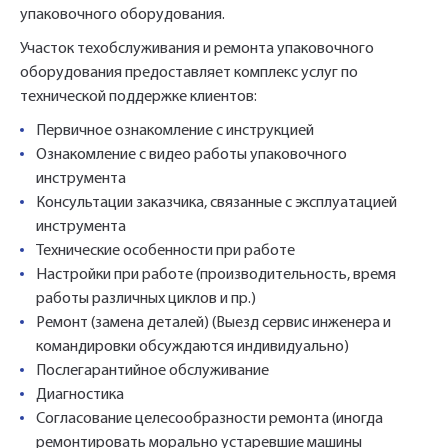
время.
упаковочного оборудования.
Участок техобслуживания и ремонта упаковочного
Имя*
оборудования предоставляет комплекс услуг по
Наименование и количество интересуемой продукции.
технической поддержке клиентов:
Первичное ознакомление с инструкцией
Ознакомление с видео работы упаковочного
Телефон*
инструмента
Ссылка для подтверждения
Консультации заказчика, связанные с эксплуатацией
регистрации отправлена на указанный
инструмента
вами почтовый адрес. Перейдите по
Ваш заказ будет обработан нами в
Технические особенности при работе
Отправить
Отправить
ссылке подтверждения в течении 3
Ваша заявка будет обработана
ближайшее время
Настройки при работе (производительность, время
нами в ближайшее время
дней.
работы различных циклов и пр.)
Нажимая на кнопку «Отправить» вы
Нажимая на кнопку «Отправить» вы
Ремонт (замена деталей) (Выезд сервис инженера и
автоматически соглашаетесь с
автоматически соглашаетесь с
«Политикой
«Политикой
командировки обсуждаются индивидуально)
конфиденциальности»
конфиденциальности»
Послегарантийное обслуживание
Диагностика
Согласование целесообразности ремонта (иногда
ремонтировать морально устаревшие машины