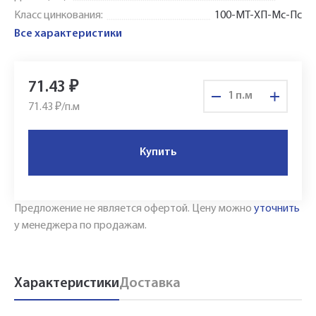
Класс цинкования:
100-МТ-ХП-Мс-Пс
Все характеристики
71.43
₽
п.м
71.43 ₽/
п.м
Купить
Укажите Ваш контактный телефон и имя
для связи, и наш менеджер поможет
сформировать Ваш заказ и рассчитать его
Предложение не является офертой.
Цену можно
уточнить
у менеджера по продажам.
стоимость прямо по телефону.
Имя*
Характеристики
Доставка
Заполните форму обратной связи, и наши