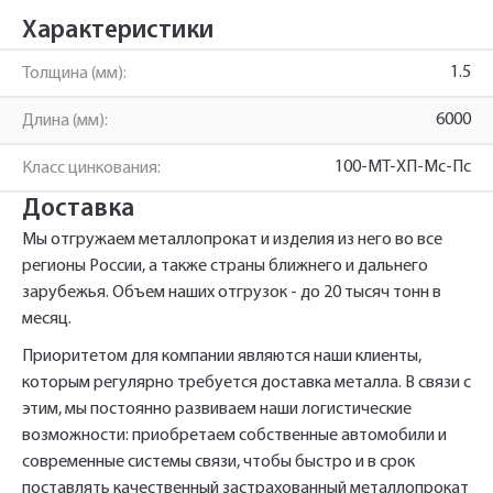
менеджеры перезвонят вам в ближайшее
Характеристики
Телефон*
время.
1.5
Толщина (мм):
Армирующий профиль
Имя*
6000
Длина (мм):
Наименование и количество интересуемой продукции.
Rehau 245536 1.5*6000
100-МТ-ХП-Мс-Пс
Класс цинкования:
Доставка
Телефон*
Телефон
Ссылка для подтверждения
Мы отгружаем металлопрокат и изделия из него во все
регистрации отправлена на указанный
регионы России, а также страны ближнего и дальнего
зарубежья. Объем наших отгрузок - до 20 тысяч тонн в
вами почтовый адрес. Перейдите по
Ваш заказ будет обработан нами в
Быстрый заказ
месяц.
Отправить
Отправить
ссылке подтверждения в течении 3
Ваша заявка будет обработана
ближайшее время
нами в ближайшее время
дней.
Приоритетом для компании являются наши клиенты,
которым регулярно требуется доставка металла. В связи с
Нажимая на кнопку «Отправить» вы
Нажимая на кнопку «Отправить» вы
автоматически соглашаетесь с
автоматически соглашаетесь с
«Политикой
«Политикой
этим, мы постоянно развиваем наши логистические
персональных данных.
конфиденциальности»
конфиденциальности»
возможности: приобретаем собственные автомобили и
современные системы связи, чтобы быстро и в срок
поставлять качественный застрахованный металлопрокат