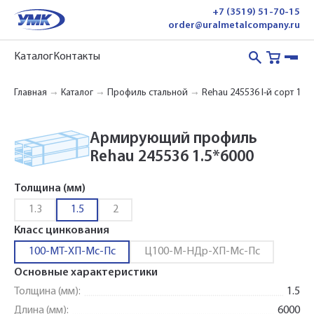
+7 (3519) 51-70-15
order@uralmetalcompany.ru
Каталог
Контакты
Главная
Каталог
Профиль стальной
Rehau 245536 I-й сорт 100
Армирующий профиль
Rehau 245536 1.5*6000
Толщина (мм)
1.3
1.5
2
Класс цинкования
100-МТ-ХП-Мс-Пс
Ц100-М-НДр-ХП-Мс-Пс
Основные характеристики
Толщина (мм):
1.5
Длина (мм):
6000