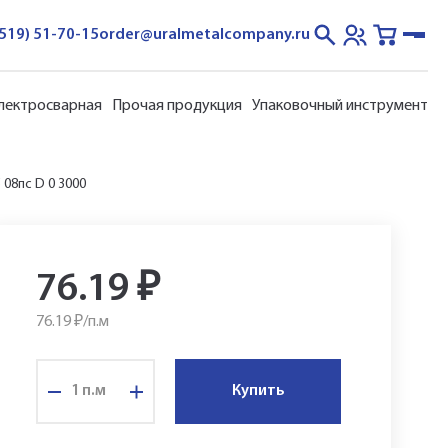
3519) 51-70-15
order@uralmetalcompany.ru
электросварная
Прочая продукция
Упаковочный инструмент
 08пс D 0 3000
76.19
₽
76.19 ₽/
п.м
п.м
Купить