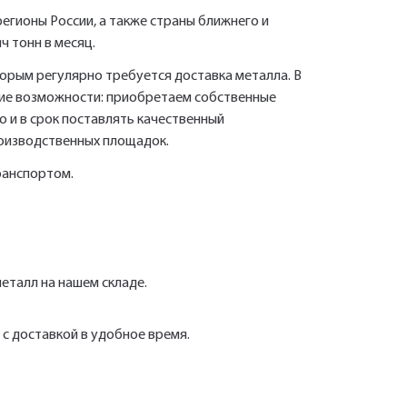
вами почтовый адрес. Перейдите по
ближайшее время
регионы России, а также страны ближнего и
ссылке подтверждения в течении 3
Ваша заявка будет обработана
Быстрый заказ
ч тонн в месяц.
Отправить
Отправить
нами в ближайшее время
дней.
орым регулярно требуется доставка металла. В
ские возможности: приобретаем собственные
Нажимая на кнопку «Отправить» вы автоматически соглашаетесь с
Нажимая на кнопку «Отправить» вы автоматически соглашаетесь с
персональных данных.
 и в срок поставлять качественный
«Политикой конфиденциальности»
«Политикой конфиденциальности»
роизводственных площадок.
ранспортом.
еталл на нашем складе.
с доставкой в удобное время.