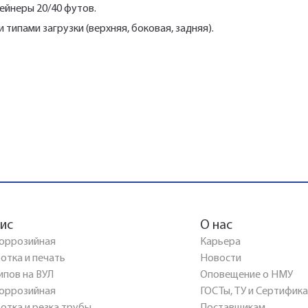
ейнеры 20/40 футов.
ипами загрузки (верхняя, боковая, задняя).
ис
О нас
оррозийная
Карьера
отка и печать
Новости
ипов на ВУЛ
Оповещение о НМУ
оррозийная
ГОСТы, ТУ и Сертифик