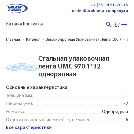
+7 (3519) 51-70-15
order@uralmetalcompany.ru
Каталог
Контакты
Главная
Каталог
Высокопрочная Упаковочная Лента (ВУЛ)
UMC
Стальная упаковочная
лента UMC 970 1*32
однорядная
Основные характеристики
Толщина (мм):
1
Ширина (мм):
32
Намотка:
Однорядная
Относительное удлинение δ, %, не менее:
6
Все характеристики