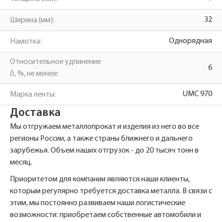
для связи, и наш менеджер поможет
сформировать Ваш заказ и рассчитать его
32
Ширина (мм):
стоимость прямо по телефону.
Однорядная
Намотка:
Относительное удлинение
Имя*
6
δ, %, не менее:
Заполните форму обратной связи, и наши
менеджеры перезвонят вам в ближайшее
UMC 970
Марка ленты:
Телефон*
время.
Доставка
Стальная упаковочная
Мы отгружаем металлопрокат и изделия из него во все
регионы России, а также страны ближнего и дальнего
лента UMC 970 1*32
Имя*
Наименование и количество интересуемой продукции.
зарубежья. Объем наших отгрузок - до 20 тысяч тонн в
однорядная
месяц.
Приоритетом для компании являются наши клиенты,
Телефон*
которым регулярно требуется доставка металла. В связи с
Телефон
Ссылка для подтверждения
этим, мы постоянно развиваем наши логистические
регистрации отправлена на указанный
возможности: приобретаем собственные автомобили и