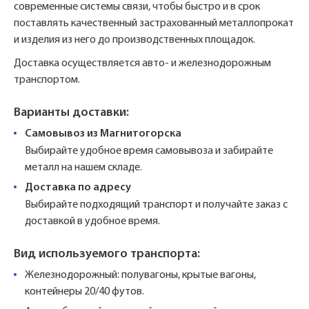
вами почтовый адрес. Перейдите по
Ваш заказ будет обработан нами в
Быстрый заказ
современные системы связи, чтобы быстро и в срок
Отправить
Отправить
ссылке подтверждения в течении 3
Ваша заявка будет обработана
ближайшее время
поставлять качественный застрахованный металлопрокат
нами в ближайшее время
дней.
и изделия из него до производственных площадок.
Нажимая на кнопку «Отправить» вы
Нажимая на кнопку «Отправить» вы
Доставка осуществляется авто- и железнодорожным
автоматически соглашаетесь с
автоматически соглашаетесь с
«Политикой
«Политикой
транспортом.
персональных данных.
конфиденциальности»
конфиденциальности»
Варианты доставки:
Самовывоз из Магнитогорска
Выбирайте удобное время самовывоза и забирайте
металл на нашем складе.
Доставка по адресу
Выбирайте подходящий транспорт и получайте заказ с
доставкой в удобное время.
Вид используемого транспорта:
Железнодорожный: полувагоны, крытые вагоны,
контейнеры 20/40 футов.