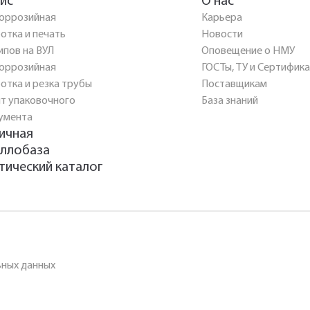
ис
О нас
оррозийная
Карьера
отка и печать
Новости
ипов на ВУЛ
Оповещение о НМУ
оррозийная
ГОСТы, ТУ и Сертифик
отка и резка трубы
Поставщикам
т упаковочного
База знаний
умента
ичная
ллобаза
тический каталог
ьных данных