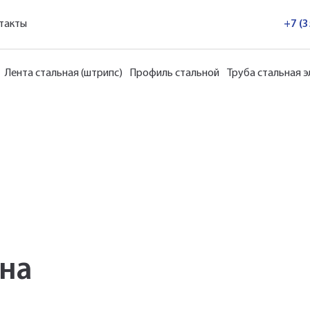
такты
+7 (
Укажите Ваш контактный телефон и имя для связи, и наш
Лента стальная (штрипс)
Профиль стальной
Труба стальная 
менеджер поможет сформировать Ваш заказ и рассчитать
его стоимость прямо по телефону.
Имя*
Заполните форму обратной связи, и наши менеджеры
перезвонят вам в ближайшее время.
Телефон*
ена
Имя*
Наименование и количество интересуемой продукции.