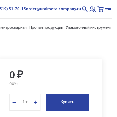
3519) 51-70-15
order@uralmetalcompany.ru
электросварная
Прочая продукция
Упаковочный инструмент
0
₽
0 ₽/
т
т
Купить