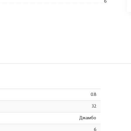
6
Укажите Ваш контактный телефон и имя для связи, и наш
0.8
менеджер поможет сформировать Ваш заказ и рассчитать
его стоимость прямо по телефону.
32
Джамбо
Имя*
6