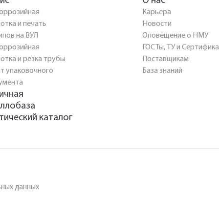
ис
О нас
оррозийная
Карьера
отка и печать
Новости
ипов на ВУЛ
Оповещение о НМУ
оррозийная
ГОСТы, ТУ и Сертифик
отка и резка трубы
Поставщикам
т упаковочного
База знаний
умента
ичная
ллобаза
тический каталог
ьных данных