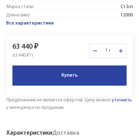
Марка стали:
Ст3сп
Длина (мм):
12000
Все характеристики
63 440
₽
т
63 440 ₽/
т
Купить
Предложение не является офертой.
Цену можно
уточнить
у менеджера по продажам.
Укажите Ваш контактный телефон и имя
для связи, и наш менеджер поможет
сформировать Ваш заказ и рассчитать его
Характеристики
Доставка
стоимость прямо по телефону.