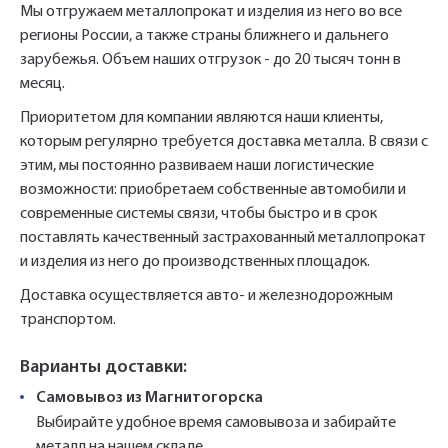
Мы отгружаем металлопрокат и изделия из него во все
Нажимая на кнопку «Отправить» вы
Нажимая на кнопку «Отправить» вы
регионы России, а также страны ближнего и дальнего
автоматически соглашаетесь с
автоматически соглашаетесь с
«Политикой
«Политикой
персональных данных.
зарубежья. Объем наших отгрузок - до 20 тысяч тонн в
конфиденциальности»
конфиденциальности»
месяц.
Приоритетом для компании являются наши клиенты,
которым регулярно требуется доставка металла. В связи с
этим, мы постоянно развиваем наши логистические
возможности: приобретаем собственные автомобили и
современные системы связи, чтобы быстро и в срок
поставлять качественный застрахованный металлопрокат
и изделия из него до производственных площадок.
Доставка осуществляется авто- и железнодорожным
транспортом.
Варианты доставки:
Самовывоз из Магнитогорска
Выбирайте удобное время самовывоза и забирайте
металл на нашем складе.