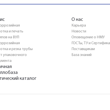
ис
О нас
оррозийная
Карьера
отка и печать
Новости
ипов на ВУЛ
Оповещение о НМУ
оррозийная
ГОСТы, ТУ и Сертифик
отка и резка трубы
Поставщикам
т упаковочного
База знаний
умента
ичная
ллобаза
тический каталог