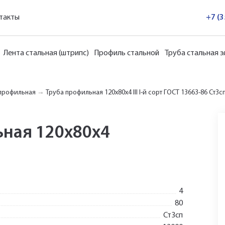
такты
+7 (
Лента стальная (штрипс)
Профиль стальной
Труба стальная 
профильная
Труба профильная 120х80х4 III I-й сорт ГОСТ 13663-86 Ст3с
ьная 120х80х4
4
80
Ст3сп