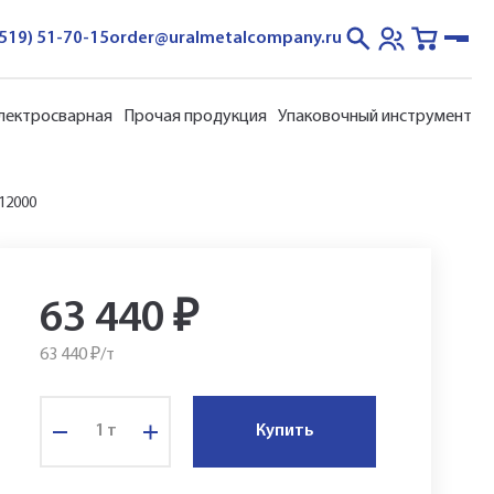
3519) 51-70-15
order@uralmetalcompany.ru
электросварная
Прочая продукция
Упаковочный инструмент
 12000
63 440
₽
63 440 ₽/
т
т
Купить