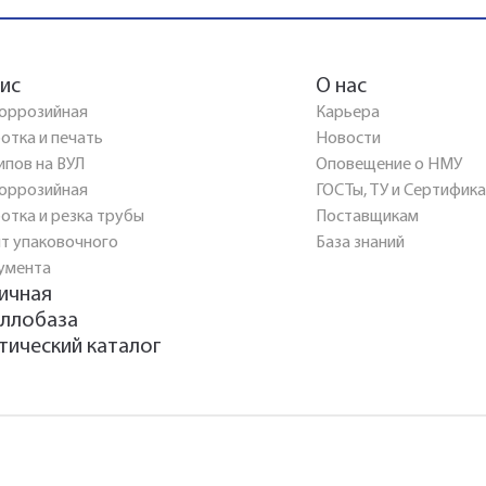
ис
О нас
оррозийная
Карьера
отка и печать
Новости
ипов на ВУЛ
Оповещение о НМУ
оррозийная
ГОСТы, ТУ и Сертифик
отка и резка трубы
Поставщикам
т упаковочного
База знаний
умента
ичная
ллобаза
тический каталог