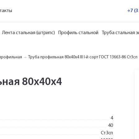
такты
+7 (
Лента стальная (штрипс)
Профиль стальной
Труба стальная 
профильная
Труба профильная 80х40х4 III I-й сорт ГОСТ 13663-86 Ст3сп
ьная 80х40х4
4
40
Ст3сп