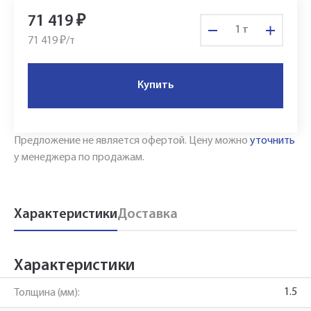
71 419
₽
т
71 419 ₽/
т
Купить
Предложение не является офертой.
Цену можно
уточнить
у менеджера по продажам.
Укажите Ваш контактный телефон и имя
Характеристики
Доставка
для связи, и наш менеджер поможет
сформировать Ваш заказ и рассчитать его
Характеристики
стоимость прямо по телефону.
1.5
Толщина (мм):