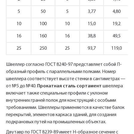
менеджеры перезвонят вам в ближайшее
5
50
5
3,77
4,80
Телефон*
время.
10
100
10
15,0
19,2
16
Имя*
160
16
38,8
49,5
Наименование и количество интересуемой продукции.
25
250
25
93,7
119,0
Телефон*
Швеллер согласно ГОСТ 8240-97 представляет собой П-
Телефон
Ссылка для подтверждения
образный профиль с параллельными полками. Номер
регистрации отправлена на указанный
швеллера соответствует высоте стенки в сантиметрах —
вами почтовый адрес. Перейдите по
Ваш заказ будет обработан нами в
от №5 до №40.
Прокатная сталь сортамент
швеллера
Быстрый заказ
Отправить
Отправить
ссылке подтверждения в течении 3
Ваша заявка будет обработана
включает также специальные профили с уклоном
ближайшее время
внутренних граней полок для конструкций с особыми
нами в ближайшее время
дней.
требованиями. Швеллеры применяются в качестве балок
Нажимая на кнопку «Отправить» вы
Нажимая на кнопку «Отправить» вы
перекрытий, элементов каркаса зданий, для создания
автоматически соглашаетесь с
автоматически соглашаетесь с
«Политикой
«Политикой
персональных данных.
конфиденциальности»
конфиденциальности»
подкрановых путей на промышленных объектах.
Двутавр по ГОСТ 8239-89 имеет Н-образное сечение с