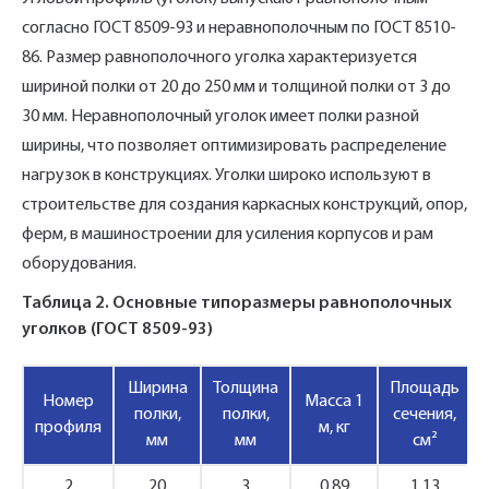
согласно ГОСТ 8509-93 и неравнополочным по ГОСТ 8510-
86. Размер равнополочного уголка характеризуется
шириной полки от 20 до 250 мм и толщиной полки от 3 до
30 мм. Неравнополочный уголок имеет полки разной
ширины, что позволяет оптимизировать распределение
нагрузок в конструкциях. Уголки широко используют в
строительстве для создания каркасных конструкций, опор,
ферм, в машиностроении для усиления корпусов и рам
оборудования.
Укажите Ваш контактный телефон и имя
Таблица 2. Основные типоразмеры равнополочных
для связи, и наш менеджер поможет
уголков (ГОСТ 8509-93)
сформировать Ваш заказ и рассчитать его
стоимость прямо по телефону.
Ширина
Толщина
Площадь
Номер
Масса 1
полки,
полки,
сечения,
профиля
м, кг
мм
мм
см²
Имя*
Заполните форму обратной связи, и наши
2
20
3
0,89
1,13