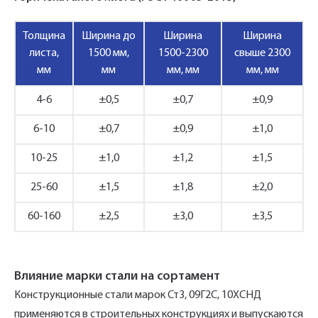
Толщина
Ширина до
Ширина
Ширина
листа,
1500 мм,
1500-2300
свыше 2300
мм
мм
мм, мм
мм, мм
4-6
±0,5
±0,7
±0,9
6-10
±0,7
±0,9
±1,0
10-25
±1,0
±1,2
±1,5
25-60
±1,5
±1,8
±2,0
60-160
±2,5
±3,0
±3,5
Влияние марки стали на сортамент
Конструкционные стали марок Ст3, 09Г2С, 10ХСНД
применяются в строительных конструкциях и выпускаются