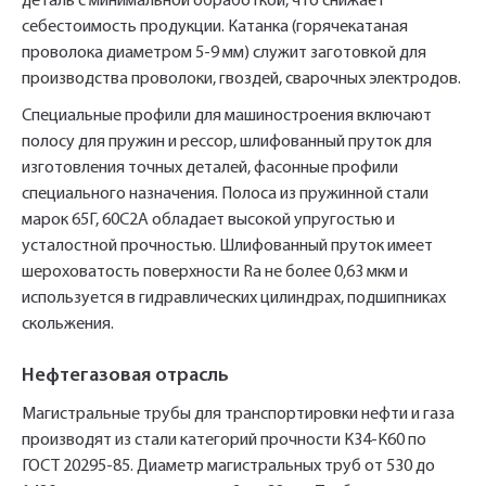
деталь с минимальной обработкой, что снижает
себестоимость продукции. Катанка (горячекатаная
проволока диаметром 5-9 мм) служит заготовкой для
производства проволоки, гвоздей, сварочных электродов.
Специальные профили для машиностроения включают
полосу для пружин и рессор, шлифованный пруток для
изготовления точных деталей, фасонные профили
специального назначения. Полоса из пружинной стали
марок 65Г, 60С2А обладает высокой упругостью и
усталостной прочностью. Шлифованный пруток имеет
шероховатость поверхности Ra не более 0,63 мкм и
используется в гидравлических цилиндрах, подшипниках
скольжения.
Нефтегазовая отрасль
Магистральные трубы для транспортировки нефти и газа
производят из стали категорий прочности К34-К60 по
ГОСТ 20295-85. Диаметр магистральных труб от 530 до