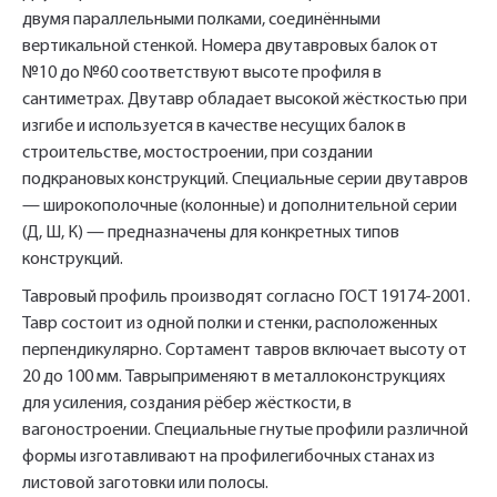
двумя параллельными полками, соединёнными
вертикальной стенкой. Номера двутавровых балок от
№10 до №60 соответствуют высоте профиля в
сантиметрах. Двутавр обладает высокой жёсткостью при
изгибе и используется в качестве несущих балок в
строительстве, мостостроении, при создании
подкрановых конструкций. Специальные серии двутавров
— широкополочные (колонные) и дополнительной серии
(Д, Ш, К) — предназначены для конкретных типов
конструкций.
Тавровый профиль производят согласно ГОСТ 19174-2001.
Тавр состоит из одной полки и стенки, расположенных
перпендикулярно. Сортамент тавров включает высоту от
20 до 100 мм. Таврыприменяют в металлоконструкциях
для усиления, создания рёбер жёсткости, в
вагоностроении. Специальные гнутые профили различной
формы изготавливают на профилегибочных станах из
листовой заготовки или полосы.