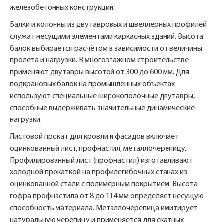
железобетонных конструкций.
Балки и колонны из двутавровых и швеллерных профилей
служат несущими элементами каркасных зданий. Высота
балок выбирается расчётом в зависимости от величины
пролёта и нагрузки. В многоэтажном строительстве
применяют двутавры высотой от 300 до 600 мм. Для
подкрановых балок на промышленных объектах
используют специальные широкополочные двутавры,
способные выдерживать значительные динамические
нагрузки.
Листовой прокат для кровли и фасадов включает
оцинкованный лист, профнастил, металлочерепицу.
Профилированный лист (профнастил) изготавливают
холодной прокаткой на профилегибочных станах из
оцинкованной стали с полимерным покрытием. Высота
гофра профнастила от 8 до 114 мм определяет несущую
способность материала. Металлочерепица имитирует
натуральную черепицу и применяется для скатных