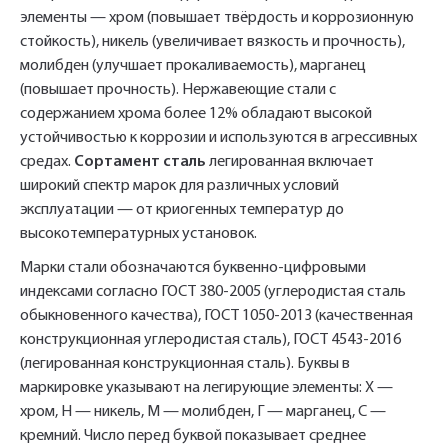
элементы — хром (повышает твёрдость и коррозионную
стойкость), никель (увеличивает вязкость и прочность),
молибден (улучшает прокаливаемость), марганец
(повышает прочность). Нержавеющие стали с
содержанием хрома более 12% обладают высокой
устойчивостью к коррозии и используются в агрессивных
средах.
Сортамент сталь
легированная включает
широкий спектр марок для различных условий
эксплуатации — от криогенных температур до
высокотемпературных установок.
Марки стали обозначаются буквенно-цифровыми
индексами согласно ГОСТ 380-2005 (углеродистая сталь
обыкновенного качества), ГОСТ 1050-2013 (качественная
конструкционная углеродистая сталь), ГОСТ 4543-2016
(легированная конструкционная сталь). Буквы в
маркировке указывают на легирующие элементы: Х —
хром, Н — никель, М — молибден, Г — марганец, С —
кремний. Число перед буквой показывает среднее