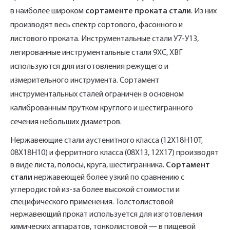
в наиболее широком
сортаменте проката стали
. Из них
производят весь спектр сортового, фасонного и
листового проката. Инструментальные стали У7-У13,
легированные инструментальные стали 9ХС, ХВГ
используются для изготовления режущего и
измерительного инструмента. Сортамент
инструментальных сталей ограничен в основном
калиброванным прутком круглого и шестигранного
сечения небольших диаметров.
Нержавеющие стали аустенитного класса (12Х18Н10Т,
08Х18Н10) и ферритного класса (08Х13, 12Х17) производят
в виде листа, полосы, круга, шестигранника.
Сортамент
стали
нержавеющей более узкий по сравнению с
углеродистой из-за более высокой стоимости и
специфического применения. Толстолистовой
нержавеющий прокат используется для изготовления
химических аппаратов, тонколистовой — в пищевой