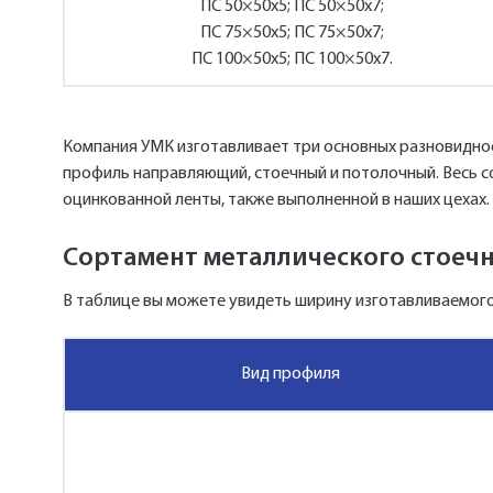
ПС 50×50х5; ПС 50×50х7;
ПС 75×50х5; ПС 75×50х7;
ПС 100×50х5; ПС 100×50х7.
Компания УМК изготавливает три основных разновидно
профиль направляющий, стоечный и потолочный. Весь с
оцинкованной ленты, также выполненной в наших цехах.
Сортамент металлического стоеч
В таблице вы можете увидеть ширину изготавливаемого
Вид профиля