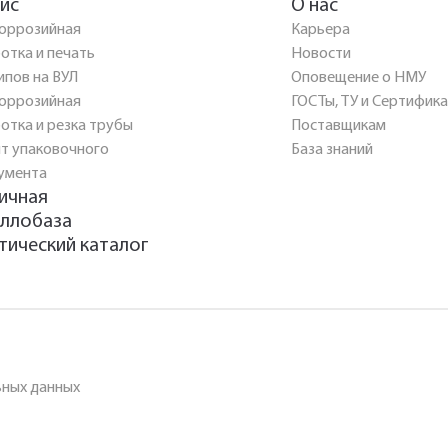
ис
О нас
оррозийная
Карьера
отка и печать
Новости
ипов на ВУЛ
Оповещение о НМУ
оррозийная
ГОСТы, ТУ и Сертифик
отка и резка трубы
Поставщикам
т упаковочного
База знаний
умента
ичная
ллобаза
тический каталог
ьных данных