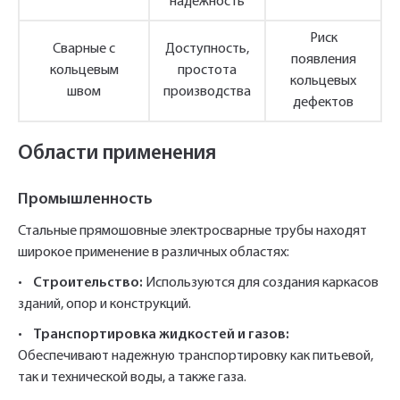
надежность
Заполните форму обратной связи, и наши
Риск
Сварные с
Доступность,
менеджеры перезвонят вам в ближайшее
появления
кольцевым
простота
Телефон*
время.
кольцевых
швом
производства
дефектов
Имя*
Области применения
Наименование и количество интересуемой продукции.
Промышленность
Телефон*
Телефон
Стальные прямошовные электросварные трубы находят
Ссылка для подтверждения
широкое применение в различных областях:
регистрации отправлена на указанный
•
Строительство:
Используются для создания каркасов
вами почтовый адрес. Перейдите по
Ваш заказ будет обработан нами в
Быстрый заказ
зданий, опор и конструкций.
Отправить
Отправить
ссылке подтверждения в течении 3
Ваша заявка будет обработана
ближайшее время
нами в ближайшее время
дней.
•
Транспортировка жидкостей и газов:
Обеспечивают надежную транспортировку как питьевой,
Нажимая на кнопку «Отправить» вы
Нажимая на кнопку «Отправить» вы
автоматически соглашаетесь с
автоматически соглашаетесь с
«Политикой
«Политикой
так и технической воды, а также газа.
персональных данных.
конфиденциальности»
конфиденциальности»