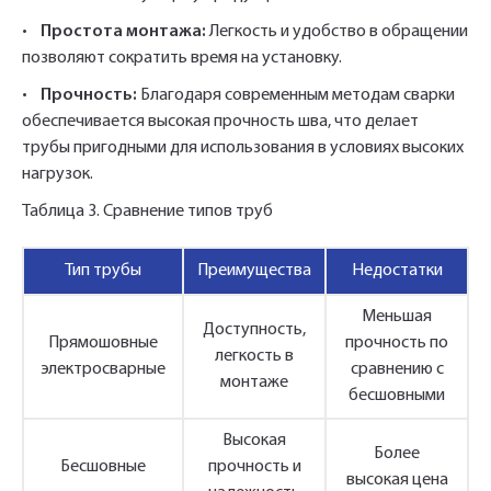
•
Простота монтажа:
Легкость и удобство в обращении
позволяют сократить время на установку.
•
Прочность:
Благодаря современным методам сварки
обеспечивается высокая прочность шва, что делает
трубы пригодными для использования в условиях высоких
нагрузок.
Таблица 3. Сравнение типов труб
Тип трубы
Преимущества
Недостатки
Меньшая
Укажите Ваш контактный телефон и имя
Доступность,
Прямошовные
прочность по
для связи, и наш менеджер поможет
легкость в
электросварные
сравнению с
сформировать Ваш заказ и рассчитать его
монтаже
бесшовными
стоимость прямо по телефону.
Высокая
Более
Бесшовные
прочность и
высокая цена
Имя*