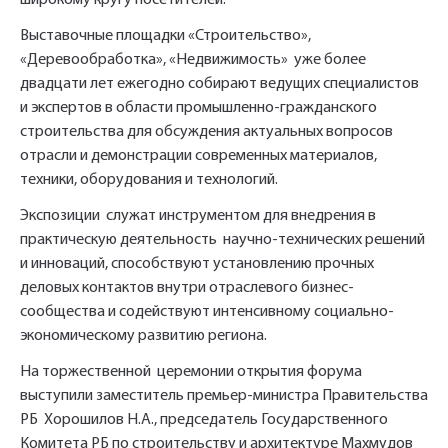
широкому кругу посетителей.
Имя*
Выставочные площадки «Строительство»,
Наименование и количество интересуемой продукции.
«Деревообработка», «Недвижимость» уже более
двадцати лет ежегодно собирают ведущих специалистов
и экспертов в области промышленно-гражданского
Телефон*
Ссылка для подтверждения
строительства для обсуждения актуальных вопросов
отрасли и демонстрации современных материалов,
регистрации отправлена на указанный
техники, оборудования и технологий.
вами почтовый адрес. Перейдите по
Ваш заказ будет обработан нами в
Отправить
Отправить
ссылке подтверждения в течении 3
Ваша заявка будет обработана
ближайшее время
Экспозиции служат инструментом для внедрения в
нами в ближайшее время
дней.
практическую деятельность научно-технических решений
и инноваций, способствуют установлению прочных
Нажимая на кнопку «Отправить» вы
Нажимая на кнопку «Отправить» вы
автоматически соглашаетесь с
автоматически соглашаетесь с
«Политикой
«Политикой
деловых контактов внутри отраслевого бизнес-
конфиденциальности»
конфиденциальности»
сообщества и содействуют интенсивному социально-
экономическому развитию региона.
На торжественной церемонии открытия форума
выступили заместитель премьер-министра Правительства
РБ Хорошилов Н.А., председатель Государственного
Комитета РБ по строительству и архитектуре Махмудов