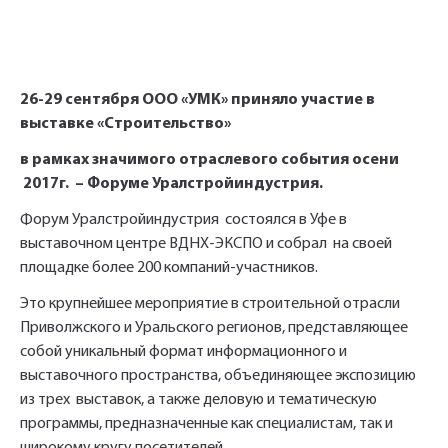
26-29 сентября ООО «УМК» приняло участие в
выставке «Строительство»
Укажите Ваш контактный телефон и имя
в рамках значимого отраслевого события осени
для связи, и наш менеджер поможет
2017г. – Форуме Уралстройиндустрия.
сформировать Ваш заказ и рассчитать его
Форум Уралстройиндустрия состоялся в Уфе в
стоимость прямо по телефону.
выставочном центре ВДНХ-ЭКСПО и собрал на своей
площадке более 200 компаний-участников.
Это крупнейшее мероприятие в строительной отрасли
Имя*
Приволжского и Уральского регионов, представляющее
Заполните форму обратной связи, и наши
собой уникальный формат информационного и
менеджеры перезвонят вам в ближайшее
выставочного пространства, объединяющее экспозицию
Телефон*
время.
из трех выставок, а также деловую и тематическую
программы, предназначенные как специалистам, так и