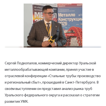
Укажите Ваш контактный телефон и имя
для связи, и наш менеджер поможет
сформировать Ваш заказ и рассчитать его
Сергей Подкопалов, коммерческий директор Уральской
стоимость прямо по телефону.
металлообрабатывающей компании, принял участие в
отраслевой конференции «Стальные трубы: производство
и региональный сбыт», прошедшей в Санкт-Петербурге. В
Имя*
своём выступлении он представил анализ рынка труб
Заполните форму обратной связи, и наши
Уральского федерального округа и рассказал о стратегии
менеджеры перезвонят вам в ближайшее
развития УМК.