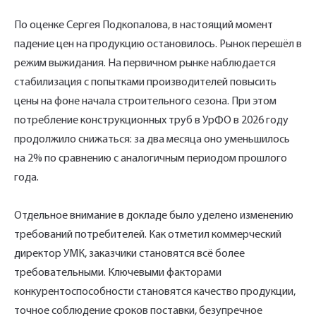
Телефон*
время.
По оценке Сергея Подкопалова, в настоящий момент
падение цен на продукцию остановилось. Рынок перешёл в
Имя*
Наименование и количество интересуемой продукции.
режим выжидания. На первичном рынке наблюдается
стабилизация с попытками производителей повысить
цены на фоне начала строительного сезона. При этом
Телефон*
потребление конструкционных труб в УрФО в 2026 году
Ссылка для подтверждения
продолжило снижаться: за два месяца оно уменьшилось
регистрации отправлена на указанный
на 2% по сравнению с аналогичным периодом прошлого
вами почтовый адрес. Перейдите по
Ваш заказ будет обработан нами в
года.
Отправить
Отправить
ссылке подтверждения в течении 3
Ваша заявка будет обработана
ближайшее время
нами в ближайшее время
дней.
Отдельное внимание в докладе было уделено изменению
Нажимая на кнопку «Отправить» вы
Нажимая на кнопку «Отправить» вы
требований потребителей. Как отметил коммерческий
автоматически соглашаетесь с
автоматически соглашаетесь с
«Политикой
«Политикой
конфиденциальности»
конфиденциальности»
директор УМК, заказчики становятся всё более
требовательными. Ключевыми факторами
конкурентоспособности становятся качество продукции,
точное соблюдение сроков поставки, безупречное