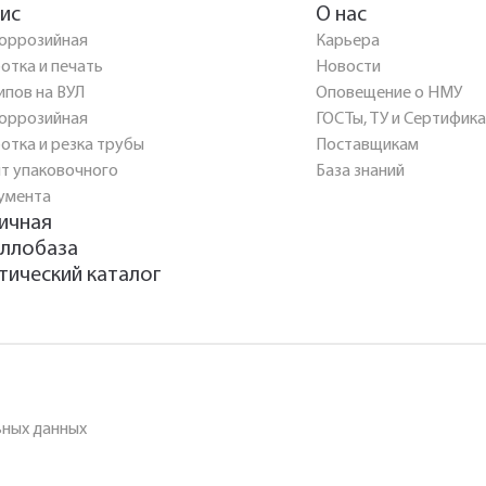
ис
О нас
оррозийная
Карьера
отка и печать
Новости
ипов на ВУЛ
Оповещение о НМУ
оррозийная
ГОСТы, ТУ и Сертифик
отка и резка трубы
Поставщикам
т упаковочного
База знаний
умента
ичная
ллобаза
тический каталог
ьных данных