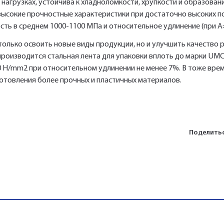
нагрузках, устойчива к хладноломкости, хрупкости и образова
высокие прочностные характеристики при достаточно высоких п
сть в среднем 1000-1100 МПа и относительное удлинение (при A
только освоить новые виды продукции, но и улучшить качество 
производится стальная лента для упаковки вплоть до марки UM
 Н/mm2 при относительном удлинении не менее 7%. В тоже врем
товления более прочных и пластичных материалов.
Поделитьс