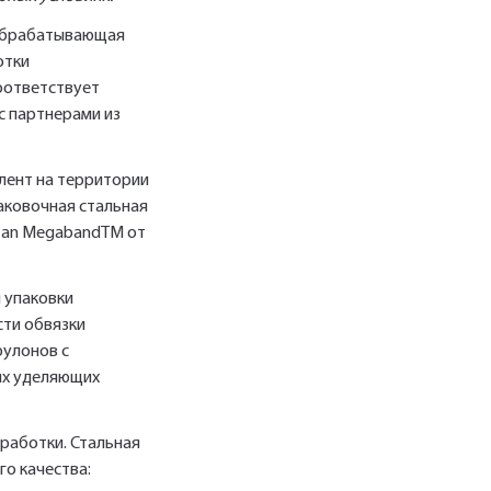
ообрабатывающая
отки
соответствует
с партнерами из
лент на территории
аковочная стальная
itan MegabandТМ от
 упаковки
сти обвязки
рулонов с
ях уделяющих
работки. Стальная
о качества: