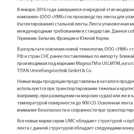
В январе 2016 года завершился очередной этап моде
компания» (ООО «УМК») по производству ленты для упа
(патентирования) стальной ленты. Лента упаковочная 
международным требованиям и стандартам. Данное со
Германии, Бельгии, Франции и Южной Кореи.
В результате освоения новой технологии, ООО «УМК» 
РФ и стран СНГ, ранее поставляемых по импорту. Ближ
производимая под марками MagnusТМ и USLMТМ, изготав
TITAN Umreifungstechnik GmbH & Co.
Новые виды продукции представлены в каталоге проду
используются при транспортировании тяжелых и крупно
(например, при размещении на морских судах) или же в
температурой поверхности до 900 СO. Освоенная лента
внимание безопасности и сохранности при транспортиро
Все новые марки серии UMC обладают структурой «сор
лента с данной структурой обладает следующими конк