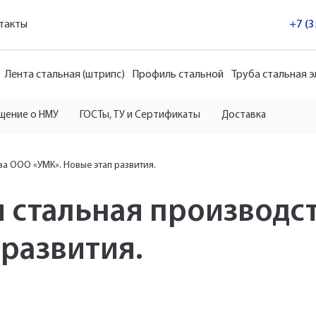
такты
+7 (
Лента стальная (штрипс)
Профиль стальной
Труба стальная 
щение о НМУ
ГОСТы, ТУ и Сертификаты
Доставка
ва ООО «УМК». Новые этап развития.
я стальная производс
 развития.