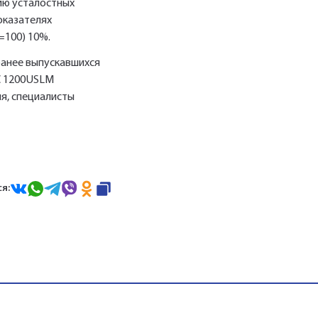
нию усталостных
оказателях
=100) 10%.
ранее выпускавшихся
C 1200USLM
я, специалисты
я: