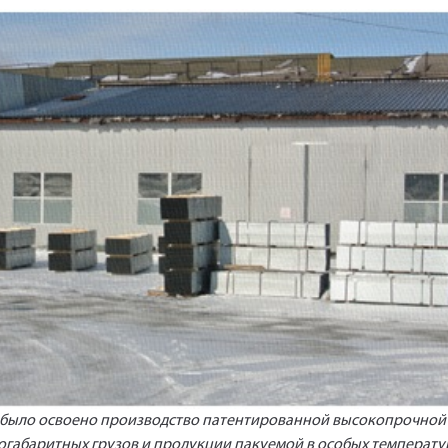
Укажите Ваш контактный телефон и имя для связи, и наш
менеджер поможет сформировать Ваш заказ и рассчитать
его стоимость прямо по телефону.
Имя*
Заполните форму обратной связи, и наши менеджеры
перезвонят вам в ближайшее время.
Телефон*
Имя*
Наименование и количество интересуемой продукции.
» было освоено производство патентированной высокопрочной
огабаритных грузов и продукции пакуемой в особых температу