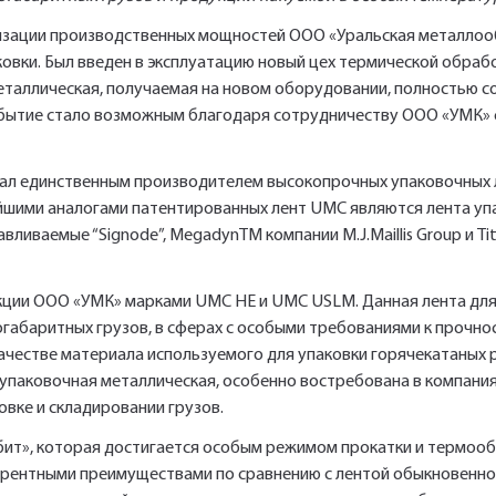
Ссылка для подтверждения
Телефон*
рнизации производственных мощностей ООО «Уральская металл
регистрации отправлена на указанный
ковки. Был введен в эксплуатацию новый цех термической обраб
Ваш заказ будет обработан нами в
вами почтовый адрес. Перейдите по
металлическая, получаемая на новом оборудовании, полностью 
ближайшее время
ссылке подтверждения в течении 3
Ваша заявка будет обработана
бытие стало возможным благодаря сотрудничеству ООО «УМК» 
Отправить
Отправить
нами в ближайшее время
дней.
стал единственным производителем высокопрочных упаковочных 
Нажимая на кнопку «Отправить» вы автоматически соглашаетесь с
Нажимая на кнопку «Отправить» вы автоматически соглашаетесь с
айшими аналогами патентированных лент UMC являются лента уп
«Политикой конфиденциальности»
«Политикой конфиденциальности»
ливаемые “Signode”, MegadynТМ компании M.J.Maillis Group и T
кции ООО «УМК» марками UMC HE и UMC USLM. Данная лента для
габаритных грузов, в сферах с особыми требованиями к прочно
 качестве материала используемого для упаковки горячекатаных 
 упаковочная металлическая, особенно востребована в компани
вке и складировании грузов.
бит», которая достигается особым режимом прокатки и термооб
урентными преимуществами по сравнению с лентой обыкновенног