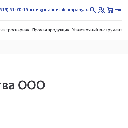
3519) 51-70-15
order@uralmetalcompany.ru
электросварная
Прочая продукция
Упаковочный инструмент
тва ООО