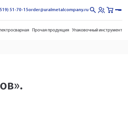
3519) 51-70-15
order@uralmetalcompany.ru
электросварная
Прочая продукция
Упаковочный инструмент
ов».