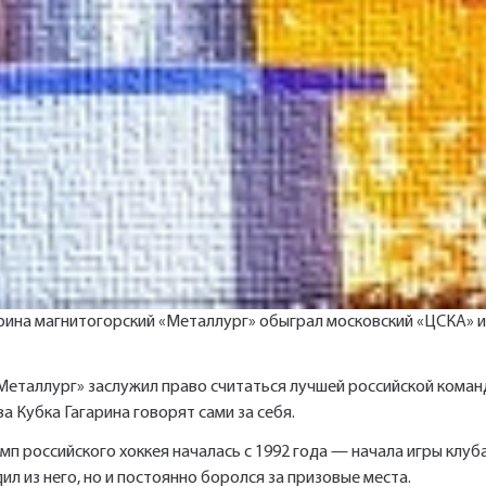
Имя*
Наименование и количество интересуемой продукции.
Ссылка для подтверждения
Телефон*
регистрации отправлена на указанный
Ваш заказ будет обработан нами в
вами почтовый адрес. Перейдите по
ближайшее время
ссылке подтверждения в течении 3
Ваша заявка будет обработана
Отправить
Отправить
нами в ближайшее время
дней.
Нажимая на кнопку «Отправить» вы автоматически соглашаетесь с
Нажимая на кнопку «Отправить» вы автоматически соглашаетесь с
рина магнитогорский «Металлург» обыграл московский «ЦСКА» и
«Политикой конфиденциальности»
«Политикой конфиденциальности»
«Металлург» заслужил право считаться лучшей российской кома
а Кубка Гагарина говорят сами за себя.
п российского хоккея началась с 1992 года — начала игры клуб
ил из него, но и постоянно боролся за призовые места.