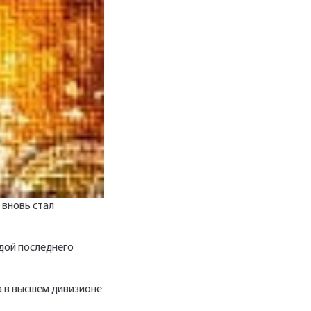
 вновь стал
ндой последнего
а в высшем дивизионе