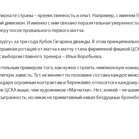
пионате страны – преемственность и опыт. Например, с именем 
й дивизион. И именно с ним связано поразительная уверенность 
гру после провального первого матча.
ургу» за три года Кубок Гагарина дважды. В этом принципиальн
рерывная ротация от матча к матчу стала фирменной фишкой ЦСК
 с выбором главного тренера – Ильи Воробьева.
чательным примером того, как нужно строить чемпионскую коман
егкую зависть. Тут не меняют по половине состава каждое межс
одаря огромным контрактам и бережливо относятся к каждому 
в ЦСКА выше, чем художников «Магнитки». Нет, хоккей – не шахм
, сыгранность, но никак не примитивный навал бездушных броне