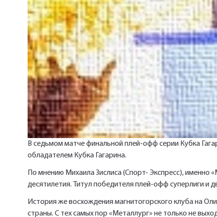
В седьмом матче финальной плей-офф серии Кубка Гага
обладателем Кубка Гагарина.
По мнению Михаила Зислиса (Спорт- Экспресс), именно 
десятилетия. Титул победителя плей-офф суперлиги и дв
История же восхождения магнитогорского клуба на Олим
страны. С тех самых пор «Металлург» не только не выход