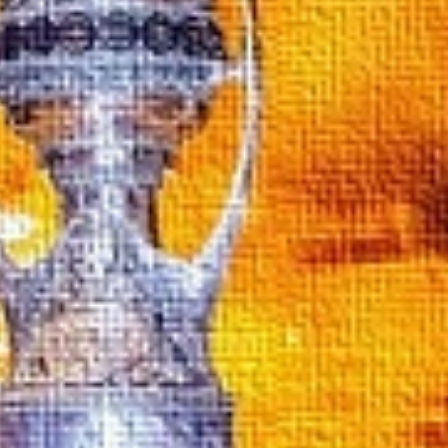
Укажите Ваш контактный телефон и имя для связи, и наш
менеджер поможет сформировать Ваш заказ и рассчитать
его стоимость прямо по телефону.
Имя*
Заполните форму обратной связи, и наши менеджеры
перезвонят вам в ближайшее время.
Телефон*