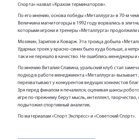
Спорта» назвал «Крахом терминаторов».
По его мнению, основа победы «Металлурга» в 70-м чем
Величкина магнитогорцы в 1992 году ворвались в элитны
которыми игроки и тренеры «Металлурга» продолжили и
Мозякин, Зарипов и Коварж. Эта троица добыла «Металл
Ударных троек у красно-синих было куда больше, а неп
так и не перешло в качество. Не ошиблись менеджеры и
По мнению Виталия Славина, уральский клуб стал заме
подход в работе менеджмента «Металлурга» вызывает л
перехватывают у конкурентов ведущих хоккеистов благ
Зря перед финалом я печалился, оценивая шансы робото
игре по-прежнему берут мысль, интеллект, творчество
подытожил спортивный аналитик.
По материалам «Спорт Экспресс» и «Советский Cпорт».