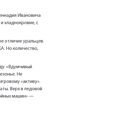
Геннадия Ивановича
и хладнокровие, с
ое отличие уральцев.
А. Но количество,
ду. «Вдумчивый
езонье. Не
игровому «активу».
аты. Верх в ледовой
бойных машин» —