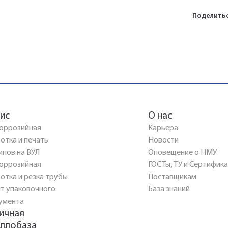
Поделитьс
ис
О нас
оррозийная
Карьера
отка и печать
Новости
ипов на ВУЛ
Оповещение о НМУ
оррозийная
ГОСТы, ТУ и Сертифик
отка и резка трубы
Поставщикам
т упаковочного
База знаний
умента
ичная
ллобаза