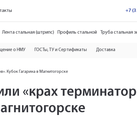
такты
+7 (
Лента стальная (штрипс)
Профиль стальной
Труба стальная 
щение о НМУ
ГОСТы, ТУ и Сертификаты
Доставка
в». Кубок Гагарина в Магнитогорске
или «крах терминатор
Магнитогорске