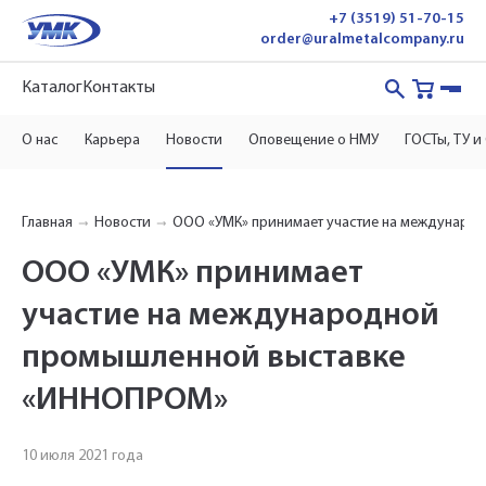
+7 (3519) 51-70-15
order@uralmetalcompany.ru
Каталог
Контакты
О нас
Карьера
Новости
Оповещение о НМУ
ГОСТы, ТУ и
Главная
Новости
ООО «УМК» принимает участие на междунар
ООО «УМК» принимает
участие на международной
промышленной выставке
«ИННОПРОМ»
Укажите Ваш контактный телефон и имя
для связи, и наш менеджер поможет
10 июля 2021 года
сформировать Ваш заказ и рассчитать его