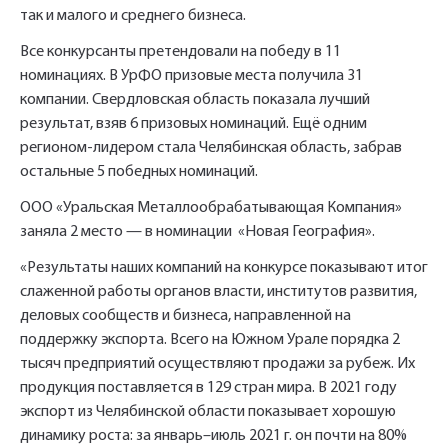
так и малого и среднего бизнеса.
Все конкурсанты претендовали на победу в 11
Имя*
номинациях. В УрФО призовые места получила 31
Наименование и количество интересуемой продукции.
компании. Свердловская область показала лучший
результат, взяв 6 призовых номинаций. Ещё одним
регионом-лидером стала Челябинская область, забрав
Телефон*
остальные 5 победных номинаций.
Ссылка для подтверждения
регистрации отправлена на указанный
ООО «Уральская Металлообрабатывающая Компания»
вами почтовый адрес. Перейдите по
Ваш заказ будет обработан нами в
заняла 2 место — в номинации «Новая География».
Отправить
Отправить
ссылке подтверждения в течении 3
Ваша заявка будет обработана
ближайшее время
«Результаты наших компаний на конкурсе показывают итог
нами в ближайшее время
дней.
слаженной работы органов власти, институтов развития,
Нажимая на кнопку «Отправить» вы
Нажимая на кнопку «Отправить» вы
деловых сообществ и бизнеса, направленной на
автоматически соглашаетесь с
автоматически соглашаетесь с
«Политикой
«Политикой
поддержку экспорта. Всего на Южном Урале порядка 2
конфиденциальности»
конфиденциальности»
тысяч предприятий осуществляют продажи за рубеж. Их
продукция поставляется в 129 стран мира. В 2021 году
экспорт из Челябинской области показывает хорошую
динамику роста: за январь–июль 2021 г. он почти на 80%