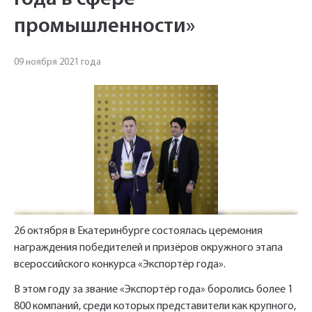
промышленности»
09 ноября 2021 года
Укажите Ваш контактный телефон и имя
для связи, и наш менеджер поможет
сформировать Ваш заказ и рассчитать его
стоимость прямо по телефону.
26 октября в Екатеринбурге состоялась церемония
Имя*
награждения победителей и призёров окружного этапа
всероссийского конкурса «Экспортёр года».
Заполните форму обратной связи, и наши
В этом году за звание «Экспортёр года» боролись более 1
менеджеры перезвонят вам в ближайшее
800 компаний, среди которых представители как крупного,
Телефон*
время.