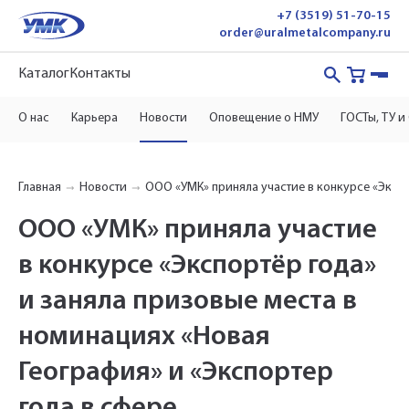
+7 (3519) 51-70-15
order@uralmetalcompany.ru
Каталог
Контакты
О нас
Карьера
Новости
Оповещение о НМУ
ГОСТы, ТУ и
Главная
Новости
ООО «УМК» приняла участие в конкурсе «Экспо
ООО «УМК» приняла участие
в конкурсе «Экспортёр года»
и заняла призовые места в
номинациях «Новая
География» и «Экспортер
года в сфере