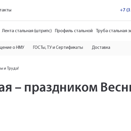
такты
+7 (
Лента стальная (штрипс)
Профиль стальной
Труба стальная 
щение о НМУ
ГОСТы, ТУ и Сертификаты
Доставка
ы и Труда!
ая – праздником Весн
Укажите Ваш контактный телефон и имя для связи, и наш
менеджер поможет сформировать Ваш заказ и рассчитать
его стоимость прямо по телефону.