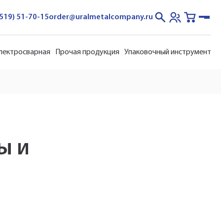
3519) 51-70-15
order@uralmetalcompany.ru
электросварная
Прочая продукция
Упаковочный инструмент
ы и