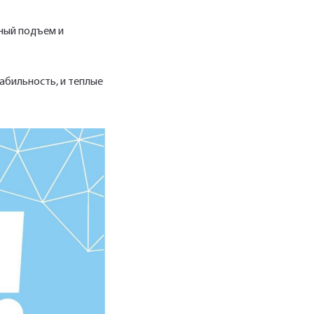
вный подъем и
абильность, и теплые