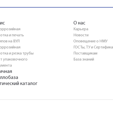
ис
О нас
оррозийная
Карьера
отка и печать
Новости
ипов на ВУЛ
Оповещение о НМУ
оррозийная
ГОСТы, ТУ и Сертифик
отка и резка трубы
Поставщикам
т упаковочного
База знаний
умента
ичная
ллобаза
тический каталог