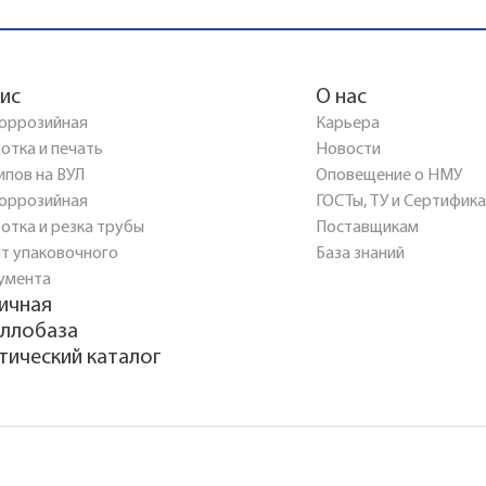
ис
О нас
оррозийная
Карьера
отка и печать
Новости
ипов на ВУЛ
Оповещение о НМУ
оррозийная
ГОСТы, ТУ и Сертифик
отка и резка трубы
Поставщикам
т упаковочного
База знаний
умента
ичная
ллобаза
тический каталог