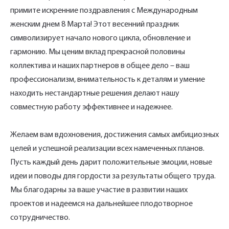
для связи, и наш менеджер поможет
примите искренние поздравления с Международным
сформировать Ваш заказ и рассчитать его
женским днем 8 Марта! Этот весенний праздник
стоимость прямо по телефону.
символизирует начало нового цикла, обновление и
гармонию. Мы ценим вклад прекрасной половины
Имя*
коллектива и наших партнеров в общее дело – ваш
профессионализм, внимательность к деталям и умение
Заполните форму обратной связи, и наши
находить нестандартные решения делают нашу
менеджеры перезвонят вам в ближайшее
совместную работу эффективнее и надежнее.
Телефон*
время.
Желаем вам вдохновения, достижения самых амбициозных
Имя*
целей и успешной реализации всех намеченных планов.
Наименование и количество интересуемой продукции.
Пусть каждый день дарит положительные эмоции, новые
идеи и поводы для гордости за результаты общего труда.
Мы благодарны за ваше участие в развитии наших
Телефон*
Ссылка для подтверждения
проектов и надеемся на дальнейшее плодотворное
регистрации отправлена на указанный
сотрудничество.