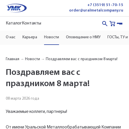
+7 (3519) 51-70-15
order@uralmetalcompany.ru
Каталог
Контакты
О нас
Карьера
Новости
Оповещение о НМУ
ГОСТы, ТУ и
Главная
Новости
Поздравляем вас с праздником 8 марта!
Поздравляем вас с
праздником 8 марта!
08 марта 2026 года
Уважаемые коллеги, партнеры!
Укажите Ваш контактный телефон и имя
От имени Уральской Металлообрабатывающей Компании