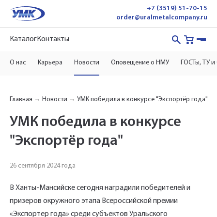
+7 (3519) 51-70-15
order@uralmetalcompany.ru
Каталог
Контакты
О нас
Карьера
Новости
Оповещение о НМУ
ГОСТы, ТУ и
Главная
Новости
УМК победила в конкурсе "Экспортёр года"
УМК победила в конкурсе
"Экспортёр года"
Укажите Ваш контактный телефон и имя
для связи, и наш менеджер поможет
26 сентября 2024 года
сформировать Ваш заказ и рассчитать его
В Ханты-Мансийске сегодня наградили победителей и
стоимость прямо по телефону.
призеров окружного этапа Всероссийской премии
«Экспортер года» среди субъектов Уральского