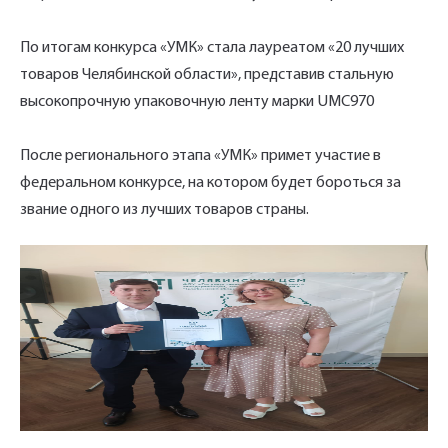
По итогам конкурса «УМК» стала лауреатом «20 лучших
товаров Челябинской области», представив стальную
высокопрочную упаковочную ленту марки UMC970
Укажите Ваш контактный телефон и имя
После регионального этапа «УМК» примет участие в
для связи, и наш менеджер поможет
федеральном конкурсе, на котором будет бороться за
сформировать Ваш заказ и рассчитать его
звание одного из лучших товаров страны.
стоимость прямо по телефону.
Имя*
Заполните форму обратной связи, и наши
менеджеры перезвонят вам в ближайшее
Телефон*
время.