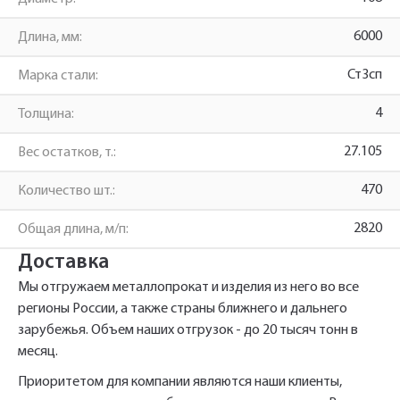
Заполните форму обратной связи, и наши
6000
Длина, мм:
менеджеры перезвонят вам в ближайшее
Ст3сп
Марка стали:
Телефон*
время.
4
Толщина:
Имя*
27.105
Вес остатков, т.:
Наименование и количество интересуемой продукции.
470
Количество шт.:
Телефон*
2820
Общая длина, м/п:
Телефон
Ссылка для подтверждения
Доставка
регистрации отправлена на указанный
вами почтовый адрес. Перейдите по
Мы отгружаем металлопрокат и изделия из него во все
Ваш заказ будет обработан нами в
Быстрый заказ
Отправить
Отправить
регионы России, а также страны ближнего и дальнего
ссылке подтверждения в течении 3
Ваша заявка будет обработана
ближайшее время
зарубежья. Объем наших отгрузок - до 20 тысяч тонн в
нами в ближайшее время
дней.
месяц.
Нажимая на кнопку «Отправить» вы
Нажимая на кнопку «Отправить» вы
автоматически соглашаетесь с
автоматически соглашаетесь с
«Политикой
«Политикой
Приоритетом для компании являются наши клиенты,
персональных данных.
конфиденциальности»
конфиденциальности»