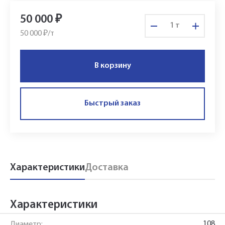
50 000
₽
т
50 000 ₽/
т
В корзину
Быстрый заказ
Укажите Ваш контактный телефон и имя
для связи, и наш менеджер поможет
Характеристики
Доставка
сформировать Ваш заказ и рассчитать его
стоимость прямо по телефону.
Характеристики
Имя*
108
Диаметр: