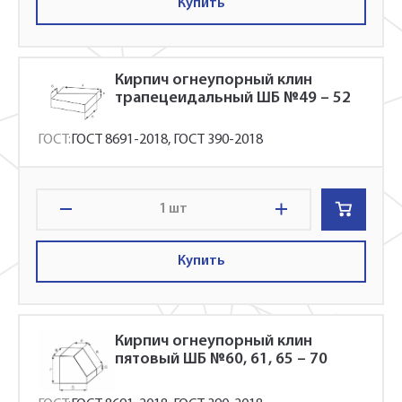
Купить
сформировать Ваш заказ и рассчитать его
стоимость прямо по телефону.
Кирпич огнеупорный клин
трапецеидальный ШБ №49 – 52
Имя*
Заполните форму обратной связи, и наши
ГОСТ:
ГОСТ 8691-2018, ГОСТ 390-2018
менеджеры перезвонят вам в ближайшее
Телефон*
время.
шт
Имя*
Купить
Наименование и количество интересуемой продукции.
Телефон*
Телефон
Кирпич огнеупорный клин
Ссылка для подтверждения
пятовый ШБ №60, 61, 65 – 70
регистрации отправленна на указанный
вами почтовый адрес. Перейдите по
Быстрый заказ