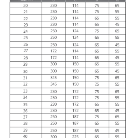
Укажите Ваш контактный телефон и имя
для связи, и наш менеджер поможет
сформировать Ваш заказ и рассчитать его
стоимость прямо по телефону.
Имя*
Заполните форму обратной связи, и наши
менеджеры перезвонят вам в ближайшее
Телефон*
время.
Имя*
Наименование и количество интересуемой продукции.