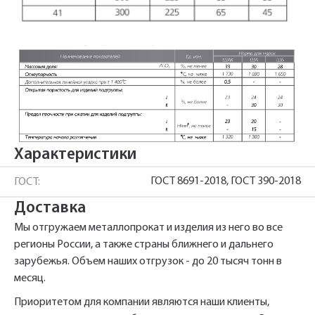
Телефон*
Телефон
Ссылка для подтверждения
регистрации отправлена на указанный
вами почтовый адрес. Перейдите по
Ваш заказ будет обработан нами в
Быстрый заказ
Отправить
Отправить
ссылке подтверждения в течении 3
Ваша заявка будет обработана
ближайшее время
нами в ближайшее время
дней.
Нажимая на кнопку «Отправить» вы
Нажимая на кнопку «Отправить» вы
автоматически соглашаетесь с
автоматически соглашаетесь с
«Политикой
«Политикой
персональных данных.
Характеристики
конфиденциальности»
конфиденциальности»
ГОСТ 8691-2018, ГОСТ 390-2018
ГОСТ:
Доставка
Мы отгружаем металлопрокат и изделия из него во все
регионы России, а также страны ближнего и дальнего
зарубежья. Объем наших отгрузок - до 20 тысяч тонн в
месяц.
Приоритетом для компании являются наши клиенты,