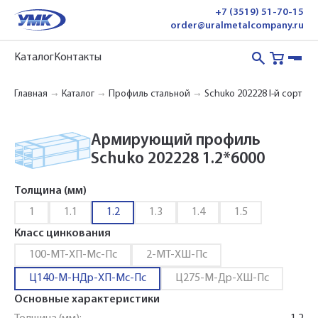
+7 (3519) 51-70-15
order@uralmetalcompany.ru
Каталог
Контакты
Главная
Каталог
Профиль стальной
Schuko 202228 I-й сорт Ц
Армирующий профиль
Schuko 202228 1.2*6000
Толщина (мм)
1
1.1
1.2
1.3
1.4
1.5
Класс цинкования
100-МТ-ХП-Мс-Пс
2-МТ-ХШ-Пс
Ц140-М-НДр-ХП-Мс-Пс
Ц275-М-Др-ХШ-Пс
Основные характеристики