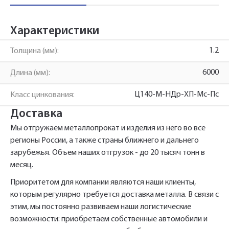
менеджеры перезвонят вам в ближайшее
Телефон*
время.
Характеристики
1.2
Толщина (мм):
Армирующий профиль
Имя*
Наименование и количество интересуемой продукции.
6000
Длина (мм):
Schuko 202228 1.2*6000
Ц140-М-НДр-ХП-Мс-Пс
Класс цинкования:
Телефон*
Доставка
Телефон
Ссылка для подтверждения
Мы отгружаем металлопрокат и изделия из него во все
регистрации отправлена на указанный
регионы России, а также страны ближнего и дальнего
вами почтовый адрес. Перейдите по
Ваш заказ будет обработан нами в
Быстрый заказ
зарубежья. Объем наших отгрузок - до 20 тысяч тонн в
Отправить
Отправить
ссылке подтверждения в течении 3
Ваша заявка будет обработана
ближайшее время
месяц.
нами в ближайшее время
дней.
Приоритетом для компании являются наши клиенты,
Нажимая на кнопку «Отправить» вы
Нажимая на кнопку «Отправить» вы
которым регулярно требуется доставка металла. В связи с
автоматически соглашаетесь с
автоматически соглашаетесь с
«Политикой
«Политикой
персональных данных.
этим, мы постоянно развиваем наши логистические
конфиденциальности»
конфиденциальности»
возможности: приобретаем собственные автомобили и