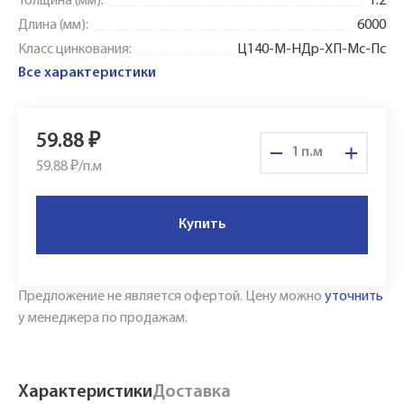
Толщина (мм):
1.2
Длина (мм):
6000
Класс цинкования:
Ц140-М-НДр-ХП-Мс-Пс
Все характеристики
59.88
₽
п.м
59.88 ₽/
п.м
Купить
Укажите Ваш контактный телефон и имя
для связи, и наш менеджер поможет
сформировать Ваш заказ и рассчитать его
Предложение не является офертой.
Цену можно
уточнить
стоимость прямо по телефону.
у менеджера по продажам.
Имя*
Характеристики
Доставка
Заполните форму обратной связи, и наши