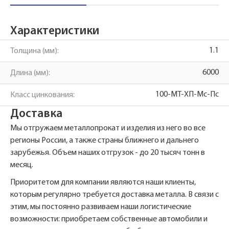
менеджеры перезвонят вам в ближайшее
Телефон*
время.
Характеристики
1.1
Толщина (мм):
Армирующий профиль
Имя*
Наименование и количество интересуемой продукции.
6000
Длина (мм):
Schuko 202228 1.1*6000
100-МТ-ХП-Мс-Пс
Класс цинкования:
Телефон*
Доставка
Телефон
Ссылка для подтверждения
Мы отгружаем металлопрокат и изделия из него во все
регистрации отправлена на указанный
регионы России, а также страны ближнего и дальнего
вами почтовый адрес. Перейдите по
Ваш заказ будет обработан нами в
Быстрый заказ
зарубежья. Объем наших отгрузок - до 20 тысяч тонн в
Отправить
Отправить
ссылке подтверждения в течении 3
Ваша заявка будет обработана
ближайшее время
месяц.
нами в ближайшее время
дней.
Приоритетом для компании являются наши клиенты,
Нажимая на кнопку «Отправить» вы
Нажимая на кнопку «Отправить» вы
которым регулярно требуется доставка металла. В связи с
автоматически соглашаетесь с
автоматически соглашаетесь с
«Политикой
«Политикой
персональных данных.
этим, мы постоянно развиваем наши логистические
конфиденциальности»
конфиденциальности»
возможности: приобретаем собственные автомобили и