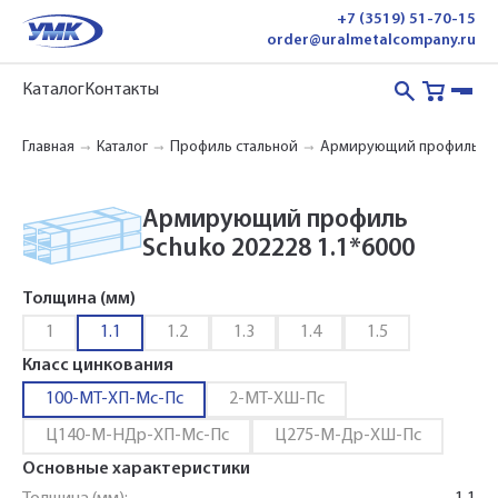
+7 (3519) 51-70-15
order@uralmetalcompany.ru
Каталог
Контакты
Главная
Каталог
Профиль стальной
Армирующий профиль
Армирующий профиль
Schuko 202228 1.1*6000
Толщина (мм)
1
1.1
1.2
1.3
1.4
1.5
Класс цинкования
100-МТ-ХП-Мс-Пс
2-МТ-ХШ-Пс
Ц140-М-НДр-ХП-Мс-Пс
Ц275-М-Др-ХШ-Пс
Основные характеристики