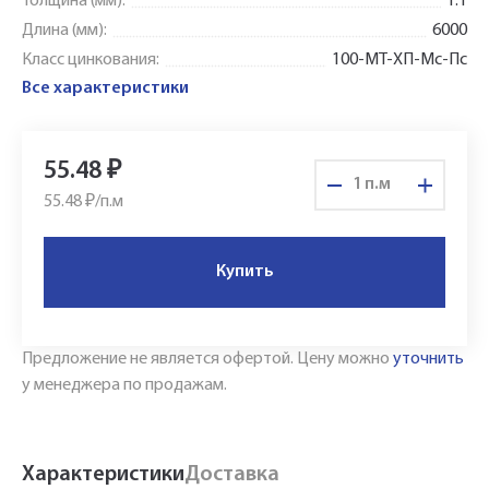
Толщина (мм):
1.1
Длина (мм):
6000
Класс цинкования:
100-МТ-ХП-Мс-Пс
Все характеристики
55.48
₽
п.м
55.48 ₽/
п.м
Купить
Укажите Ваш контактный телефон и имя
для связи, и наш менеджер поможет
сформировать Ваш заказ и рассчитать его
Предложение не является офертой.
Цену можно
уточнить
стоимость прямо по телефону.
у менеджера по продажам.
Имя*
Характеристики
Доставка
Заполните форму обратной связи, и наши