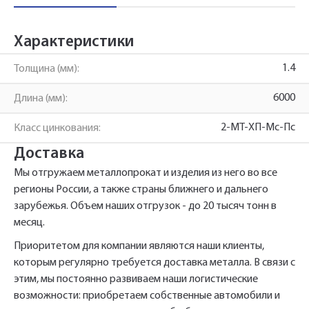
менеджеры перезвонят вам в ближайшее
Телефон*
время.
Характеристики
1.4
Толщина (мм):
Армирующий профиль KBE
Имя*
Наименование и количество интересуемой продукции.
6000
Длина (мм):
604 1.4*6000
2-МТ-ХП-Мс-Пс
Класс цинкования:
Телефон*
Доставка
Телефон
Ссылка для подтверждения
Мы отгружаем металлопрокат и изделия из него во все
регистрации отправлена на указанный
регионы России, а также страны ближнего и дальнего
вами почтовый адрес. Перейдите по
Ваш заказ будет обработан нами в
Быстрый заказ
зарубежья. Объем наших отгрузок - до 20 тысяч тонн в
Отправить
Отправить
ссылке подтверждения в течении 3
Ваша заявка будет обработана
ближайшее время
месяц.
нами в ближайшее время
дней.
Приоритетом для компании являются наши клиенты,
Нажимая на кнопку «Отправить» вы
Нажимая на кнопку «Отправить» вы
которым регулярно требуется доставка металла. В связи с
автоматически соглашаетесь с
автоматически соглашаетесь с
«Политикой
«Политикой
персональных данных.
этим, мы постоянно развиваем наши логистические
конфиденциальности»
конфиденциальности»
возможности: приобретаем собственные автомобили и