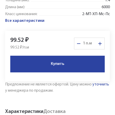
Толщина (мм):
1.4
Длина (мм):
6000
Класс цинкования:
2-МТ-ХП-Мс-Пс
Все характеристики
99.52
₽
п.м
99.52 ₽/
п.м
Купить
Укажите Ваш контактный телефон и имя
для связи, и наш менеджер поможет
сформировать Ваш заказ и рассчитать его
Предложение не является офертой.
Цену можно
уточнить
стоимость прямо по телефону.
у менеджера по продажам.
Имя*
Характеристики
Доставка
Заполните форму обратной связи, и наши