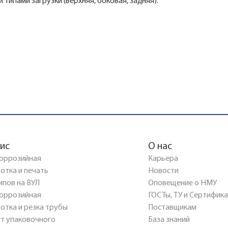
ипами загрузки (верхняя, боковая, задняя).
ис
О нас
оррозийная
Карьера
отка и печать
Новости
ипов на ВУЛ
Оповещение о НМУ
оррозийная
ГОСТы, ТУ и Сертифик
отка и резка трубы
Поставщикам
т упаковочного
База знаний