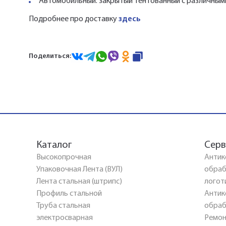
Автомобильный: закрытый тентованный с различными т
Подробнее про доставку
здесь
Поделиться:
Каталог
Серв
Высокопрочная
Антик
Упаковочная Лента (ВУЛ)
обраб
Лента стальная (штрипс)
логот
Профиль стальной
Антик
Труба стальная
обраб
электросварная
Ремон