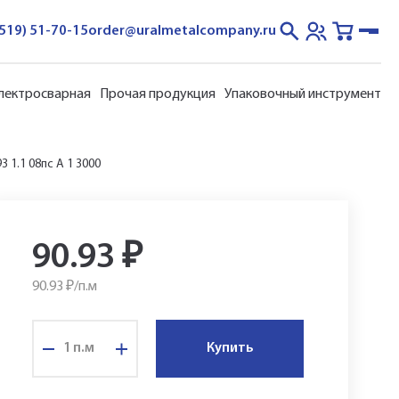
3519) 51-70-15
order@uralmetalcompany.ru
электросварная
Прочая продукция
Упаковочный инструмент
 1.1 08пс A 1 3000
90.93
₽
90.93 ₽/
п.м
п.м
Купить