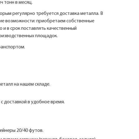
ч тонн в месяц.
ссылке подтверждения в течении 3
Ваша заявка будет обработана
Быстрый заказ
Отправить
Отправить
нами в ближайшее время
дней.
орым регулярно требуется доставка металла. В
ские возможности: приобретаем собственные
 и в срок поставлять качественный
Нажимая на кнопку «Отправить» вы автоматически соглашаетесь с
Нажимая на кнопку «Отправить» вы автоматически соглашаетесь с
персональных данных.
«Политикой конфиденциальности»
«Политикой конфиденциальности»
роизводственных площадок.
ранспортом.
еталл на нашем складе.
с доставкой в удобное время.
ейнеры 20/40 футов.