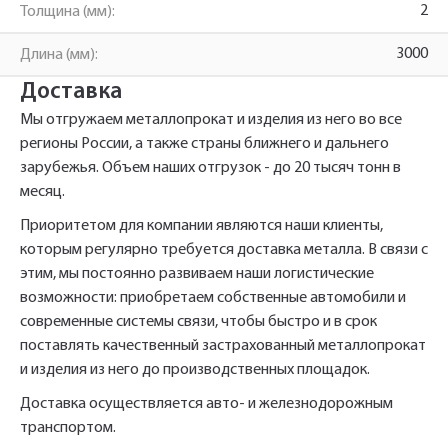
2
Толщина (мм):
3000
Длина (мм):
Фасадный профиль ФПШ 80
Имя*
Наименование и количество интересуемой продукции.
2*3000
Доставка
Мы отгружаем металлопрокат и изделия из него во все
регионы России, а также страны ближнего и дальнего
Телефон*
Телефон
Ссылка для подтверждения
зарубежья. Объем наших отгрузок - до 20 тысяч тонн в
месяц.
регистрации отправлена на указанный
вами почтовый адрес. Перейдите по
Ваш заказ будет обработан нами в
Приоритетом для компании являются наши клиенты,
Быстрый заказ
Отправить
Отправить
ссылке подтверждения в течении 3
Ваша заявка будет обработана
ближайшее время
которым регулярно требуется доставка металла. В связи с
нами в ближайшее время
дней.
этим, мы постоянно развиваем наши логистические
возможности: приобретаем собственные автомобили и
Нажимая на кнопку «Отправить» вы
Нажимая на кнопку «Отправить» вы
автоматически соглашаетесь с
автоматически соглашаетесь с
«Политикой
«Политикой
современные системы связи, чтобы быстро и в срок
персональных данных.
конфиденциальности»
конфиденциальности»
поставлять качественный застрахованный металлопрокат
и изделия из него до производственных площадок.
Доставка осуществляется авто- и железнодорожным
транспортом.