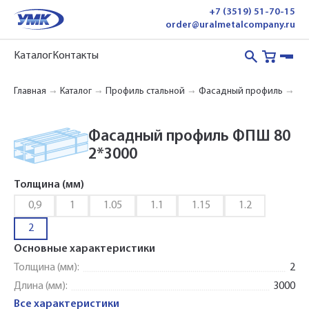
+7 (3519) 51-70-15
order@uralmetalcompany.ru
Каталог
Контакты
Главная
Каталог
Профиль стальной
Фасадный профиль
ФП
Фасадный профиль ФПШ 80
2*3000
Толщина (мм)
0,9
1
1.05
1.1
1.15
1.2
2
Основные характеристики
Толщина (мм):
2
Длина (мм):
3000
Все характеристики