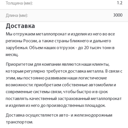
1.2
Толщина (мм):
3000
Длина (мм):
Фасадный профиль ФПГ
Имя*
Наименование и количество интересуемой продукции.
60x40 1.2*3000
Доставка
Мы отгружаем металлопрокат и изделия из него во все
регионы России, а также страны ближнего и дальнего
Телефон*
Телефон
Ссылка для подтверждения
зарубежья. Объем наших отгрузок - до 20 тысяч тонн в
месяц.
регистрации отправлена на указанный
вами почтовый адрес. Перейдите по
Ваш заказ будет обработан нами в
Приоритетом для компании являются наши клиенты,
Быстрый заказ
Отправить
Отправить
ссылке подтверждения в течении 3
Ваша заявка будет обработана
ближайшее время
которым регулярно требуется доставка металла. В связи с
нами в ближайшее время
дней.
этим, мы постоянно развиваем наши логистические
возможности: приобретаем собственные автомобили и
Нажимая на кнопку «Отправить» вы
Нажимая на кнопку «Отправить» вы
автоматически соглашаетесь с
автоматически соглашаетесь с
«Политикой
«Политикой
современные системы связи, чтобы быстро и в срок
персональных данных.
конфиденциальности»
конфиденциальности»
поставлять качественный застрахованный металлопрокат
и изделия из него до производственных площадок.
Доставка осуществляется авто- и железнодорожным
транспортом.