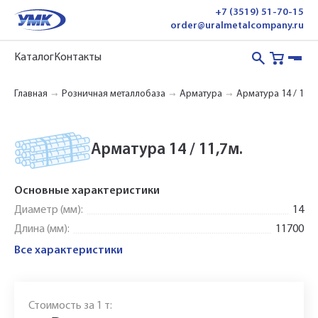
+7 (3519) 51-70-15
order@uralmetalcompany.ru
Каталог
Контакты
Главная
Розничная металлобаза
Арматура
Арматура 14 / 11,7
Арматура 14 / 11,7м.
Укажите Ваш контактный телефон и имя
для связи, и наш менеджер поможет
Основные характеристики
сформировать Ваш заказ и рассчитать его
Диаметр (мм):
14
стоимость прямо по телефону.
Длина (мм):
11700
Все характеристики
Имя*
Заполните форму обратной связи, и наши
Стоимость за 1 т: