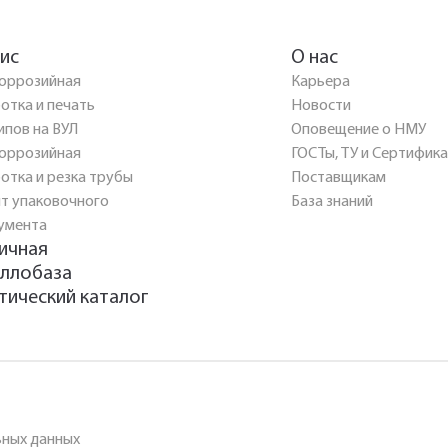
ис
О нас
оррозийная
Карьера
отка и печать
Новости
ипов на ВУЛ
Оповещение о НМУ
оррозийная
ГОСТы, ТУ и Сертифик
отка и резка трубы
Поставщикам
т упаковочного
База знаний
умента
ичная
ллобаза
тический каталог
ьных данных