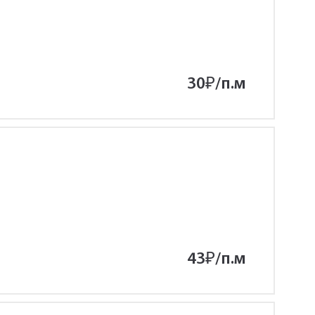
30
₽
/п.м
43
₽
/п.м