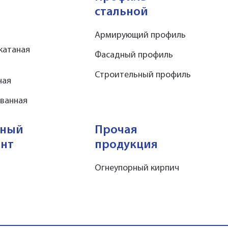
стальной
Армирующий профиль
катаная
Фасадный профиль
Строительный профиль
ная
ованная
чный
Прочая
ент
продукция
Огнеупорный кирпич