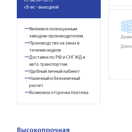
пт 08:30–16:15
сб-вс - выходной
Являемся полноценным
заводом-производителем
Диаме
Производство на заказ в
Длина
течении недели
Доставка по РФ и СНГ ЖД и
авто транспортом
Удобный личный кабинет
Наличный и безналичный
расчет
Возможна отсрочка платежа
Высокопрочная