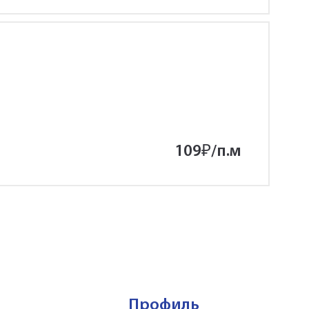
109
₽
/п.м
Профиль