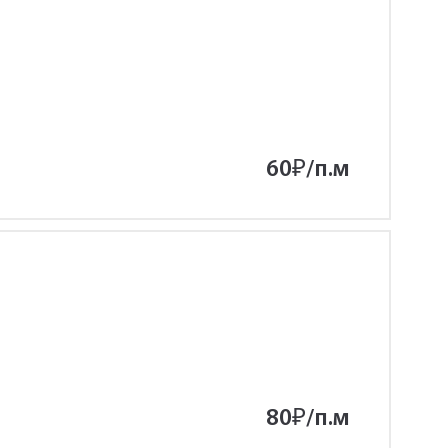
60
₽
/п.м
80
₽
/п.м