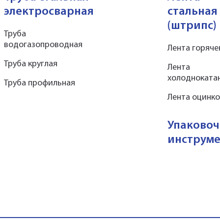
электросварная
стальная
(штрипс)
Труба
водогазопроводная
Лента горяче
Труба круглая
Лента
холодноката
Труба профильная
Лента оцинк
Упаково
инструм