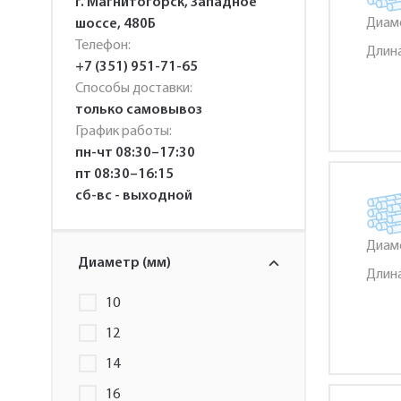
г. Магнитогорск, Западное
Диаме
шоссе, 480Б
Телефон:
Длина
+7 (351) 951-71-65
Способы доставки:
только самовывоз
График работы:
пн-чт 08:30–17:30
пт 08:30–16:15
сб-вс - выходной
Диаме
Диаметр (мм)
Длина
10
12
14
16