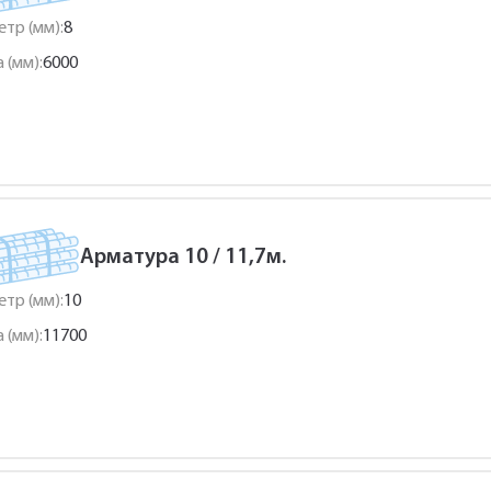
тр (мм):
8
 (мм):
6000
Арматура 10 / 11,7м.
тр (мм):
10
 (мм):
11700
Укажите Ваш контактный телефон и имя для связи, и наш
менеджер поможет сформировать Ваш заказ и рассчитать
его стоимость прямо по телефону.