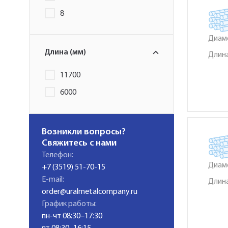
8
Диаме
Длина (мм)
Длина
11700
6000
Возникли вопросы?
Свяжитесь с нами
Телефон:
Диаме
+7 (3519) 51-70-15
E-mail:
Длина
order@uralmetalcompany.ru
График работы:
пн-чт 08:30–17:30