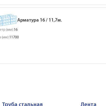
Арматура 16 / 11,7м.
тр (мм):
16
 (мм):
11700
Труба стальная
Лента