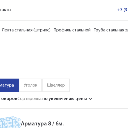
такты
+7 (
Лента стальная (штрипс)
Профиль стальной
Труба стальная 
матура
Уголок
Швеллер
 товаров
Сортировка:
по увеличению цены
Арматура 8 / 6м.