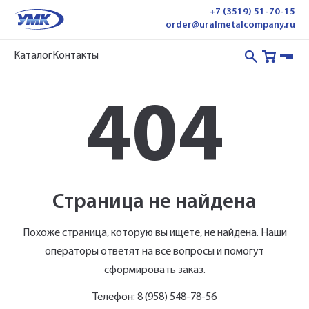
+7 (3519) 51-70-15
order@uralmetalcompany.ru
Каталог
Контакты
404
Укажите Ваш контактный телефон и имя
для связи, и наш менеджер поможет
сформировать Ваш заказ и рассчитать его
стоимость прямо по телефону.
Страница не найдена
Имя*
Похоже страница, которую вы ищете, не найдена.
Наши
Заполните форму обратной связи, и наши
операторы ответят на все вопросы и помогут
менеджеры перезвонят вам в ближайшее
сформировать заказ.
Телефон*
время.
Телефон:
8 (958) 548-78-56