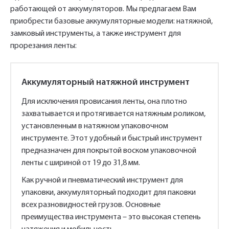
работающей от аккумуляторов. Мы предлагаем Вам
приобрести базовые аккумуляторные модели: натяжной,
замковый инструменты, а также инструмент для
прорезания ленты:
Аккумуляторный натяжной инструмент
Для исключения провисания ленты, она плотно
захватывается и протягивается натяжным роликом,
установленным в натяжном упаковочном
инструменте. Этот удобный и быстрый инструмент
предназначен для покрытой воском упаковочной
ленты с шириной от 19 до 31,8 мм.
Как ручной и пневматический инструмент для
упаковки, аккумуляторный подходит для паковки
Укажите Ваш контактный телефон и имя
всех разновидностей грузов. Основные
для связи, и наш менеджер поможет
преимущества инструмента – это высокая степень
сформировать Ваш заказ и рассчитать его