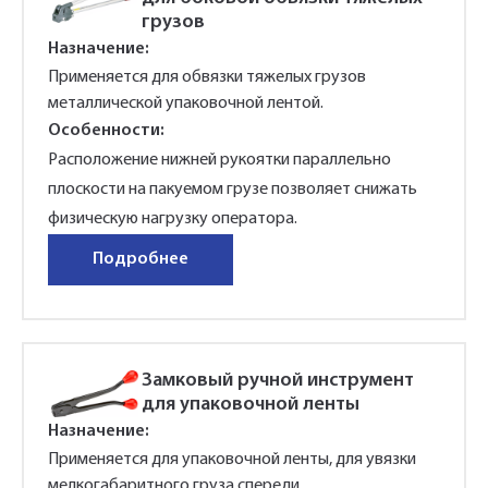
нами в ближайшее время
дней.
грузов
Ваш заказ будет обработан нами в
Нажимая на кнопку, я даю свое согласие на
Нажимая на кнопку, я даю свое согласие на
Назначение:
персональных данных
ближайшее время
обработку
обработку
персональных данных
персональных данных
в
в
политикой
Применяется для обвязки тяжелых грузов
соответствии c
соответствии c
политикой
политикой
конфиденциальности
металлической упаковочной лентой.
конфиденциальности
конфиденциальности
Особенности:
Расположение нижней рукоятки параллельно
плоскости на пакуемом грузе позволяет снижать
физическую нагрузку оператора.
Подробнее
Замковый ручной инструмент
для упаковочной ленты
Назначение:
Применяется для упаковочной ленты, для увязки
мелкогабаритного груза спереди.