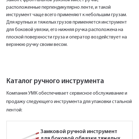
Замок с фронтальной увязкой имеет ручки,
стоимость прямо по телефону.
расположенные перпендикулярно ленте, и такой
инструмент чаще всего применяют к небольшим грузам.
Для крупных и тяжелых грузов применяется инструмент
Имя*
для боковой увязки, его нижняя ручка расположена на
Заполните форму обратной связи, и наши
плоской поверхности груза и оператор воздействует на
менеджеры перезвонят вам в ближайшее
верхнюю ручку своим весом.
Телефон*
время.
Имя*
Наименование и количество интересуемой продукции.
Каталог ручного инструмента
Компания УМК обеспечивает сервисное обслуживание и
продажу следующего инструмента для упаковки стальной
Телефон*
Телефон
Ссылка для подтверждения
лентой:
регистрации отправленна на указанный
вами почтовый адрес. Перейдите по
Быстрый заказ
Замковой ручной инструмент
Отправить
Отправить
ссылке подтверждения в течении 3
Ваша заявка будет обработана
для боковой обвязки тяжелых