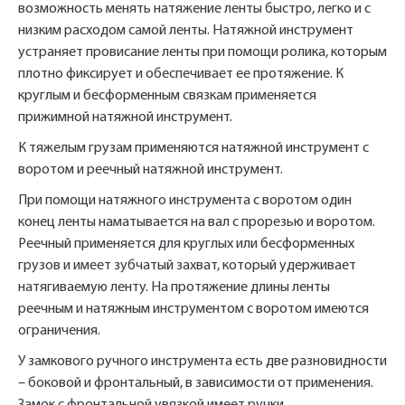
возможность менять натяжение ленты быстро, легко и с
низким расходом самой ленты. Натяжной инструмент
устраняет провисание ленты при помощи ролика, которым
плотно фиксирует и обеспечивает ее протяжение. К
круглым и бесформенным связкам применяется
прижимной натяжной инструмент.
К тяжелым грузам применяются натяжной инструмент с
воротом и реечный натяжной инструмент.
При помощи натяжного инструмента с воротом один
конец ленты наматывается на вал с прорезью и воротом.
Реечный применяется для круглых или бесформенных
грузов и имеет зубчатый захват, который удерживает
натягиваемую ленту. На протяжение длины ленты
реечным и натяжным инструментом с воротом имеются
ограничения.
Укажите Ваш контактный телефон и имя
У замкового ручного инструмента есть две разновидности
для связи, и наш менеджер поможет
– боковой и фронтальный, в зависимости от применения.
сформировать Ваш заказ и рассчитать его